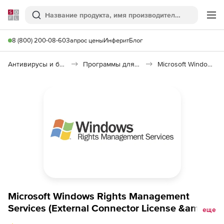
Softline
Поиск
Ме
8 (800) 200-08-60
Запрос цены
Инферит
Блог
Антивирусы и безопасность
Программы для защиты информации
Microsoft Windows Rights Management Services External Connector 2019
Microsoft Windows Rights Management
Services (External Connector License &amp;
еще
Software Assurance), unlimited external