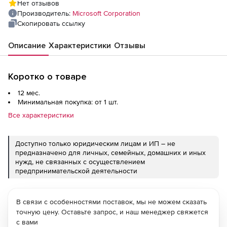
Нет отзывов
users - Open Value - level C - additional
Производитель:
Microsoft Corporation
product, 1 Year Acquired Year 3 - Win - Single
Скопировать ссылку
Language
Описание
Характеристики
Отзывы
Коротко о товаре
12 мес.
Минимальная покупка: от 1 шт.
Все характеристики
Доступно только юридическим лицам и ИП – не
предназначено для личных, семейных, домашних и иных
нужд, не связанных с осуществлением
предпринимательской деятельности
В связи с особенностями поставок, мы не можем сказать
точную цену. Оставьте запрос, и наш менеджер свяжется
с вами