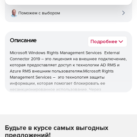
Поможем с выбором
Описание
Подробнее
Microsoft Windows Rights Management Services External
Connector 2019 – это лицензия на внешнее подключение,
которая предоставляет доступ к технологии AD RMS и
Azure RMS внешним пользователям.Microsoft Rights
Management Services – это технология защиты
информации, которая помогает блокировать ее
несанкционированное использование. Через
приложения поддержки прав владельцы контента смогут
определить, кто может открывать, изменять, печатать,
пересылать или совершать другие действия с их
контентом.
Windows Server External Connector устраняет
Будьте в курсе самых выгодных
необходимость подсчета и покупки отдельных клиентских
предложений!