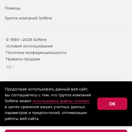
Помощь
Группа компаний Softline
© 1993—2026 Softline
Условия использования
Политика конфиденциальности
Правила продажи
14+
На информационном ресурсе store.softline.ru применяются
Продолжая использовать данный веб-сайт,
рекомендательные технологии
(информационные технологии
вы соглашаетесь с тем, что группа компаний
предоставления информации на основе сбора,
Softline может
использовать файлы «cookie»
систематизации и анализа сведений, относящихся к
OK
в целях хранения ваших учетных данных,
предпочтениям пользователей сети «Интернет»,
находящихся на территории Российской Федерации)
параметров и предпочтений, оптимизации
работы веб-сайта.