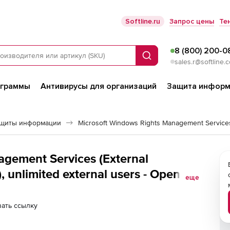
Softline.ru
Запрос цены
Те
8 (800) 200-0
Поиск
sales.r@softline.
ограммы
Антивирусы для организаций
Защита информ
ащиты информации
gement Services (External
 unlimited external users - Open
еще
uct, 1 Year Acquired Year 3 - Win -
ать ссылку