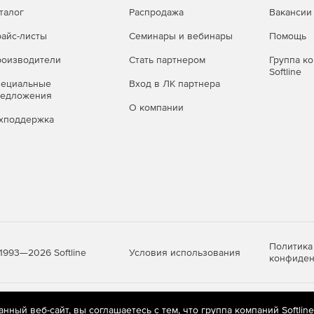
талог
Распродажа
Вакансии
айс-листы
Семинары и вебинары
Помощь
оизводители
Стать партнером
Группа к
Softline
пециальные
Вход в ЛК партнера
редложения
О компании
хподдержка
Политика
Условия использования
1993—2026 Softline
конфиден
яются
рекомендательные технологии
(информационные технологии п
ный веб-сайт, вы соглашаетесь с тем, что группа компаний Softlin