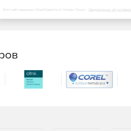
Этот сайт защищен SmartCaptcha от Yandex Cloud -
Уведомление об условия
еров