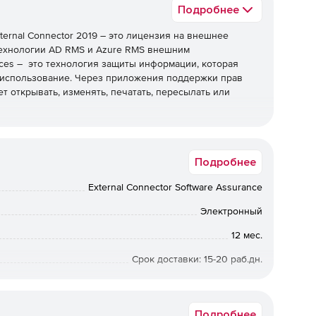
Подробнее
ternal Connector 2019 – это лицензия на внешнее
технологии AD RMS и Azure RMS внешним
ices – это технология защиты информации, которая
 использование. Через приложения поддержки прав
т открывать, изменять, печатать, пересылать или
обходимость подсчета и покупки отдельных клиентских
ешнего пользователя.
Подробнее
являются сотрудниками компании или ее
External Connector Software Assurance
ными службами компании. Назначенная серверу
у числу внешних пользователей, если такой доступ
Электронный
нешнего пользователя. Каждому физическому серверу, к
и, нужна только одна лицензия EC вне зависимости от
12 мес.
в программного обеспечения. (Экземпляром считается
Срок доставки: 15-20 раб.дн.
лицензии OLP/OV/OVS проверяются Microsoft вручную на
аммного обеспечения лицензируется отдельно.
тствие реквизитов покупателя с данными ЕГРЮЛ, кроме
раво на доступ к ПО.
окупателя должен быть в корпоративном домене. Заказы с
Подробнее