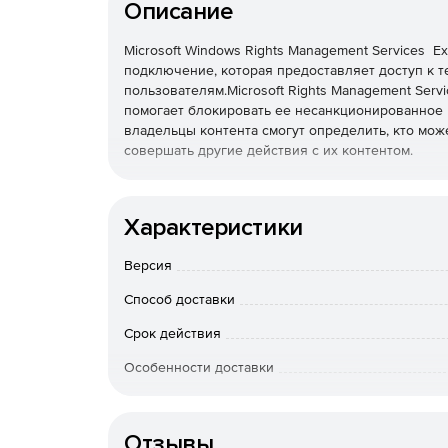
Описание
Microsoft Windows Rights Management Services Ex
подключение, которая предоставляет доступ к 
пользователям.Microsoft Rights Management Serv
помогает блокировать ее несанкционированное
владельцы контента смогут определить, кто може
совершать другие действия с их контентом.
Windows Server External Connector устраняет не
лицензий для каждого партнера или каждого вн
Характеристики
Внешними считаются пользователи, которые не 
Версия
аффилированных лиц и не пользуются размещен
лицензия EC дает право на доступ к нему любом
Способ доставки
осуществляется в интересах лицензиата, а не в
которому получают доступ внешние пользовател
Срок действия
числа работающих на таком сервере экземпляро
Особенности доставки
установленная копия ПО.)
Заказы на 
Право на запуск экземпляров серверного прогр
точное соотве
Лицензия EC, как и лицензия CAL, дает только п
Отзывы
того, e-mail П