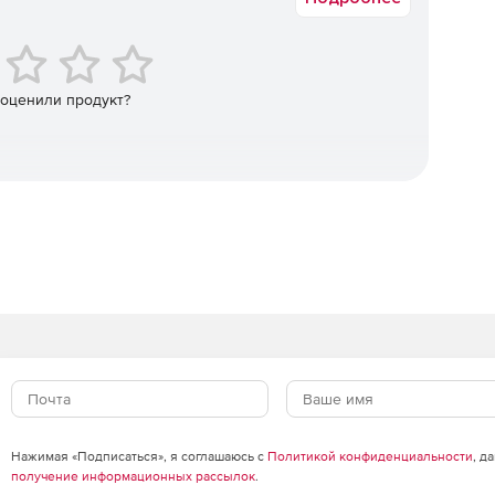
тупных доменах (hotmail.com, gmail.com, mail.ru, rambler.ru
ую версию (AD RMS) и облачную версию (Azure RMS).
и т.п.) отклоняются.
 этими ограничениями выпуск таких лицензий компанией
Microsoft составляет до 20 дней.
м использования политик безопасности, которые
Приносим извинения за эти неудобства.
 оценили продукт?
Нажимая «Подписаться», я соглашаюсь с
Политикой конфиденциальности
, д
получение информационных рассылок
.