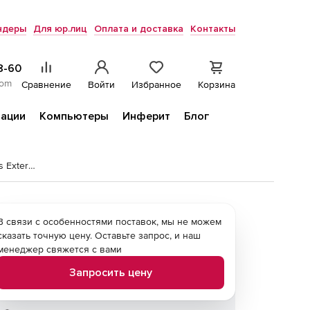
ндеры
Для юр.лиц
Оплата и доставка
Контакты
8-60
com
Сравнение
Войти
Избранное
Корзина
ации
Компьютеры
Инферит
Блог
Microsoft Windows Rights Management Services External Connector 2019
В связи с особенностями поставок, мы не можем
сказать точную цену. Оставьте запрос, и наш
менеджер свяжется с вами
Запросить цену