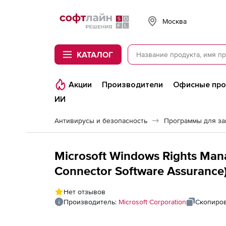
Softline
Москва
КАТАЛОГ
Акции
Производители
Офисные пр
ИИ
Антивирусы и безопасность
Программы для з
Microsoft Windows Rights Mana
Connector Software Assurance),
Value - level C - additional prod
Нет отзывов
Single Language
Производитель:
Microsoft Corporation
Скопиров