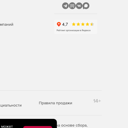
омпаний
14+
Правила продажи
циальности
редоставления информации на основе сбора,
e может