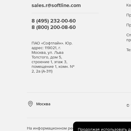
sales.r@softline.com
Ка
Пр
8 (495) 232-00-60
Пр
8 (800) 200-08-60
С
п
ПАО «Софтлайн». Юр.
адрес: 119021, г.
Те
Москва, ул. Льва
Толстого, дом 5,
строение 1, этаж 3,
помещение 1, комн. №
2, 2а (А-311)
Москва
© 
На информационном ресурсе store.softline.ru примен
Продолжая использовать дан