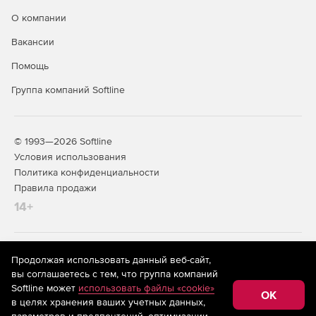
О компании
Вакансии
Помощь
Группа компаний Softline
© 1993—2026 Softline
Условия использования
Политика конфиденциальности
Правила продажи
14+
На информационном ресурсе store.softline.ru применяются
Продолжая использовать данный веб-сайт,
рекомендательные технологии
(информационные технологии
вы соглашаетесь с тем, что группа компаний
предоставления информации на основе сбора,
Softline может
использовать файлы «cookie»
систематизации и анализа сведений, относящихся к
OK
в целях хранения ваших учетных данных,
предпочтениям пользователей сети «Интернет»,
находящихся на территории Российской Федерации)