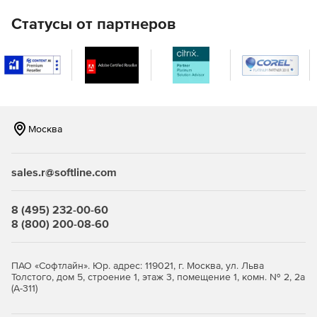
DPM может хранить данные резервных копий:
Статусы от партнеров
на дисках: для долгосрочного хранения компонент
DPM создает резервные копии в пулах дисков;
в Azure: для краткосрочного или долгосрочного
хранения данных за пределами локальной сети
компонент DPM может передать данные с пулов
дисков в облако Microsoft Azure, используя службу
Москва
архивации Azure;
на ленте: данные для долговременного хранения
sales.r@softline.com
записываются на магнитную ленту, которую можно
хранить вне помещений организации.
8 (495) 232-00-60
8 (800) 200-08-60
ПАО «Софтлайн». Юр. адрес: 119021, г. Москва, ул. Льва
Толстого, дом 5, строение 1, этаж 3, помещение 1, комн. № 2, 2а
(А-311)