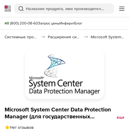
Softline
Поиск
Ме
8 (800) 200-08-60
Запрос цены
Инферит
Блог
Системные программы
Расширения системы
Microsoft System Center Data Protection Manager
Microsoft System Center Data Protection
Manager (для государственных
еще
организаций: Лицензия Open License +
Нет отзывов