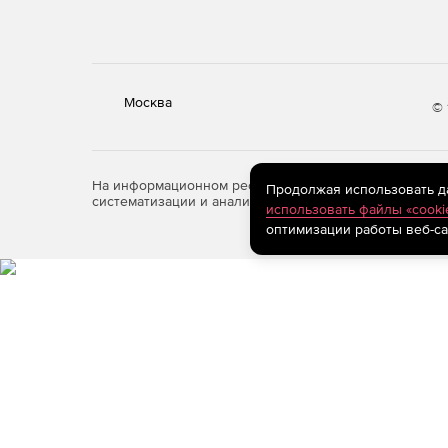
Москва
© 
На информационном ресурсе store.softline.ru примен
Продолжая использовать дан
систематизации и анализа сведений, относящихся к 
использовать файлы «cooki
оптимизации работы веб-са