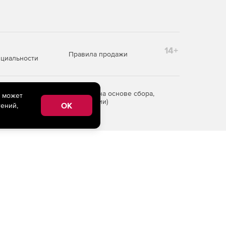
14+
Правила продажи
циальности
редоставления информации на основе сбора,
e может
рритории Российской Федерации)
OK
ений,