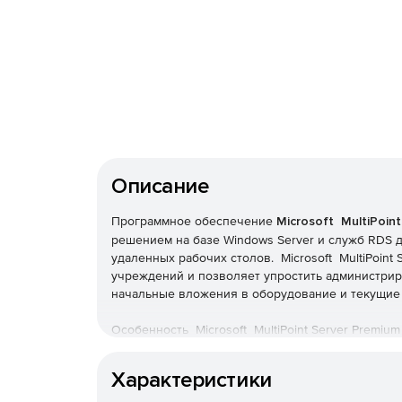
Описание
Программное обеспечение
Microsoft MultiPoint
решением на базе Windows Server и служб RDS 
удаленных рабочих столов. Microsoft MultiPoint
учреждений и позволяет упростить администриро
начальные вложения в оборудование и текущие
Особенность Microsoft MultiPoint Server Premiu
могут состоять только из монитора, клавиатуры
непосредственно к серверу MPS через USB-хабы,
Характеристики
является, к примеру, ноутбук или тонкий клиент)
решение для предоставления функциональности