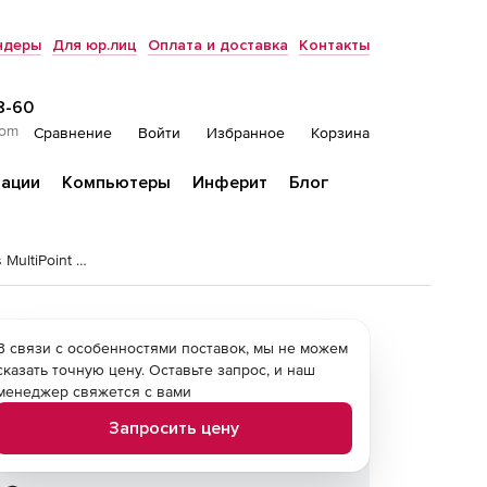
ндеры
Для юр.лиц
Оплата и доставка
Контакты
8-60
com
Сравнение
Войти
Избранное
Корзина
ации
Компьютеры
Инферит
Блог
Операционная система Microsoft Windows MultiPoint Server Premium
В связи с особенностями поставок, мы не можем
сказать точную цену. Оставьте запрос, и наш
менеджер свяжется с вами
Запросить цену