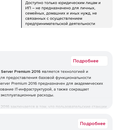
Доступно только юридическим лицам и
ИП – не предназначено для личных,
семейных, домашних и иных нужд, не
связанных с осуществлением
предпринимательской деятельности
Подробнее
 Server Premium 2016
является технологией и
для предоставления базовой функциональности
 Server Premium 2016 предназначен для академических
вание IT-инфраструктурой, а также сокращает
 эксплуатационные расходы.
m 2016 заключается в том, что пользовательские станции
 и мыши («нулевые» клиенты) и подключаться
 видео-кабели или LAN (RDP-over-LAN, если клиентом
Подробнее
. В итоге, конечный потребитель получает low-cost
 рабочих столов с абсолютно минимальными затратами