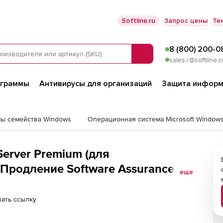
Softline.ru
Запрос цены
Те
8 (800) 200-0
Поиск
sales.r@softline.
ограммы
Антивирусы для организаций
Защита информ
ы семейства Windows
Server Premium (для
Продление Software Assurance),
еще
ать ссылку