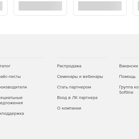
талог
Распродажа
Вакансии
айс-листы
Семинары и вебинары
Помощь
оизводители
Стать партнером
Группа к
Softline
пециальные
Вход в ЛК партнера
редложения
О компании
хподдержка