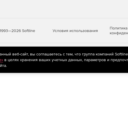
Политика
Условия использования
1993—2026 Softline
конфиден
яются
рекомендательные технологии
(информационные технологии п
ный веб-сайт, вы соглашаетесь с тем, что группа компаний Softlin
предпочтениям пользователей сети «Интернет», находящихся на те
e»
в целях хранения ваших учетных данных, параметров и предпочт
йта.