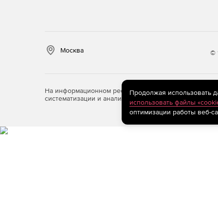
Москва
© 
На информационном ресурсе store.softline.ru примен
Продолжая использовать дан
систематизации и анализа сведений, относящихся к 
использовать файлы «cooki
оптимизации работы веб-са