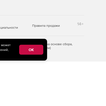
14+
Правила продажи
циальности
редоставления информации на основе сбора,
e может
рритории Российской Федерации)
OK
ений,