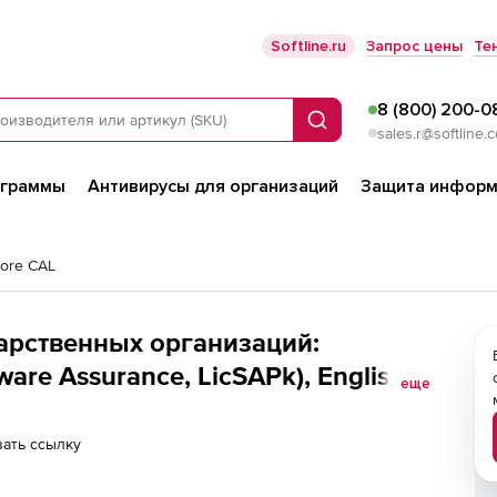
Softline.ru
Запрос цены
Те
8 (800) 200-0
Поиск
sales.r@softline.
ограммы
Антивирусы для организаций
Защита информ
Core CAL
дарственных организаций:
are Assurance, LicSAPk), English
еще
ать ссылку