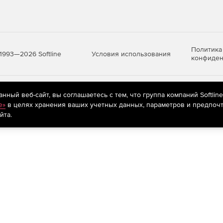
Политика
Условия использования
1993—2026 Softline
конфиден
яются
рекомендательные технологии
(информационные технологии п
ный веб-сайт, вы соглашаетесь с тем, что группа компаний Softlin
предпочтениям пользователей сети «Интернет», находящихся на те
e»
в целях хранения ваших учетных данных, параметров и предпочт
йта.