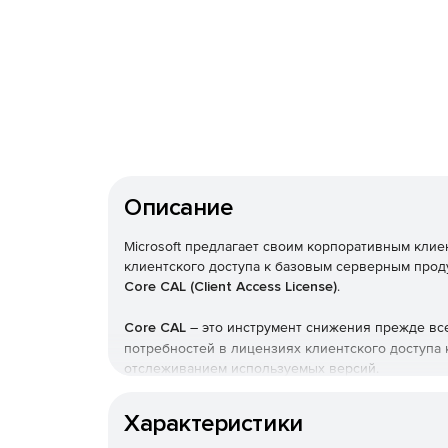
Описание
Microsoft предлагает своим корпоративным кли
клиентского доступа к базовым серверным прод
Core CAL (Client Access License)
.
Core CAL
– это инструмент снижения прежде все
потребностей в лицензиях клиентского доступа
отслеживанием используемых версий.
ClientAccessLicence (CAL) – лицензия на подклю
Характеристики
Продается только при наличии основной сервер