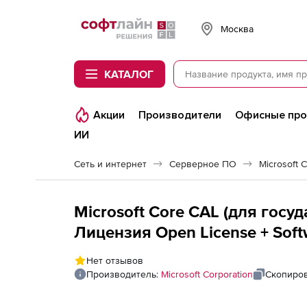
Softline
Москва
КАТАЛОГ
Акции
Производители
Офисные пр
ИИ
Сеть и интернет
Серверное ПО
Microsoft 
Microsoft Core CAL (для госу
Лицензия Open License + Softw
Level C Device
Нет отзывов
Производитель:
Microsoft Corporation
Скопиров