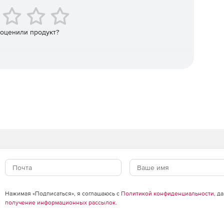
 оценили продукт?
:
ve Directory (Windows Server CAL);
hange Server Standart CAL);
Нажимая «Подписаться», я соглашаюсь с
Политикой конфиденциальности
, д
получение информационных рассылок
.
:1 внутри организации (SfB Server Standard CAL);