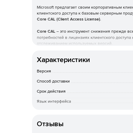
Microsoft предлагает своим корпоративным кли
клиентского доступа к базовым серверным прод
Core CAL (Client Access License)
.
Core CAL
– это инструмент снижения прежде все
потребностей в лицензиях клиентского доступа
отслеживанием используемых версий.
ClientAccessLicence (CAL) – лицензия на подклю
Характеристики
Продается только при наличии основной сервер
Версия
Приобретение набора лицензий клиентского до
управление клиентскими лицензиями, снизить за
Способ доставки
инфраструктуры. Объединение лицензий клиентс
одном лицензионном соглашении
Срок действия
Microsoft Cor
от необходимости постоянного мониторинга пот
Язык интерфейса
новых, освобождая ресурсы для решения насущн
Особенности доставки
Core CAL Suite
– это наиболее дешевый и прост
доступа ко всем современным версиям базовых с
Отзывы
Microsoft Exchange Server, Systems Server Configur