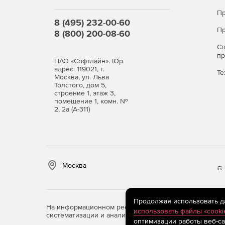
Пр
8 (495) 232-00-60
Пр
8 (800) 200-08-60
С
п
ПАО «Софтлайн». Юр.
адрес: 119021, г.
Те
Москва, ул. Льва
Толстого, дом 5,
строение 1, этаж 3,
помещение 1, комн. №
2, 2а (А-311)
Москва
© 
Продолжая использовать дан
На информационном ресурсе store.softline.ru примен
использовать файлы «cooki
систематизации и анализа сведений, относящихся к 
оптимизации работы веб-са