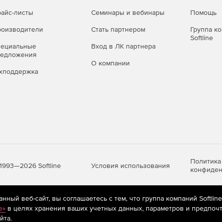
айс-листы
Семинары и вебинары
Помощь
оизводители
Стать партнером
Группа к
Softline
пециальные
Вход в ЛК партнера
редложения
О компании
хподдержка
Политика
Условия использования
1993—2026 Softline
конфиден
ный веб-сайт, вы соглашаетесь с тем, что группа компаний Softlin
яются
рекомендательные технологии
(информационные технологии п
e»
в целях хранения ваших учетных данных, параметров и предпочт
предпочтениям пользователей сети «Интернет», находящихся на те
йта.