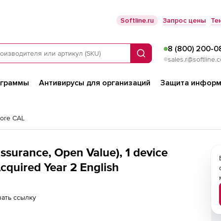
Softline.ru
Запрос цены
Те
8 (800) 200-0
Поиск
sales.r@softline.
ограммы
Антивирусы для организаций
Защита информ
Core CAL
ssurance, Open Value), 1 device
cquired Year 2 English
ать ссылку