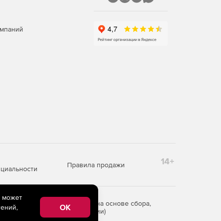
омпаний
14+
Правила продажи
циальности
e может
редоставления информации на основе сбора,
OK
ений,
рритории Российской Федерации)