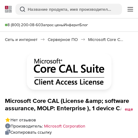
Softline
Поиск
Ме
8 (800) 200-08-60
Запрос цены
Инферит
Блог
Сеть и интернет
Серверное ПО
Microsoft Core CAL
Microsoft Core CAL (License &amp; software
assurance, MOLP: Enterprise ), 1 device CAL 1
еще
Year Acquired Year 3 All Languages
Нет отзывов
Производитель:
Microsoft Corporation
Скопировать ссылку