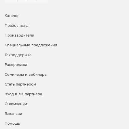
системой, информационным наполнением, бизнес-
процессами, электронными формами и средствами
бизнес-анализа (Share Point Server Standart CAL);
Каталог
Прайс-листы
Мониторинг и обновление (System Center Configuration
Manager);
Производители
Антивирусное программное обеспечение с
Специальные предложения
возможностью централизованного управления,
Техподдержка
обновления, настройки и сбора отчетности (System
Center Endpoint Protection).
Распродажа
Семинары и вебинары
Стать партнером
Вход в ЛК партнера
О компании
Вакансии
Помощь