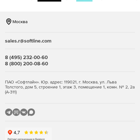
Exchange Server Standard CAL;
Москва
SfB Server Standard CAL;
SharePoint Server Standard CAL;
sales.r@softline.com
System Center Configuration Manager;
8 (495) 232-00-60
System Center Endpoint Protection.
8 (800) 200-08-60
CoreCAL предоставляет следующие возможности:
Совместный доступ к файлам и принтерам, Active
ПАО «Софтлайн». Юр. адрес: 119021, г. Москва, ул. Льва
Толстого, дом 5, строение 1, этаж 3, помещение 1, комн. № 2, 2а
Directory (Windows Server CAL);
(А-311)
Обмен сообщениями, Календарь, Контакты (Exchange
Server Standart CAL);
Статусы присутствия, осуществление звонков 1:1
внутри организации (SfB Server Standard CAL);
Совместная работа с документами, поисковой