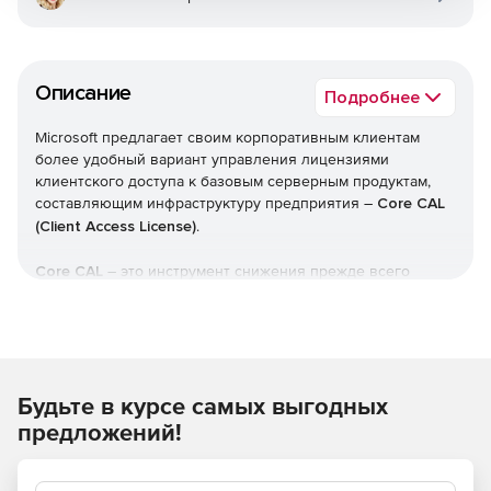
Описание
Подробнее
Microsoft предлагает своим корпоративным клиентам
более удобный вариант управления лицензиями
клиентского доступа к базовым серверным продуктам,
составляющим инфраструктуру предприятия –
Core CAL
(Client Access License)
.
Core CAL
– это инструмент снижения прежде всего
временных затрат, связанных с расчетом потребностей в
лицензиях клиентского доступа к разнообразным
серверам на предприятии и отслеживанием
используемых версий.
Будьте в курсе самых выгодных
ClientAccessLicence (CAL) – лицензия на подключение к
серверу дополнительных клиентских мест. Продается
предложений!
только при наличии основной серверной лицензии
продукта.