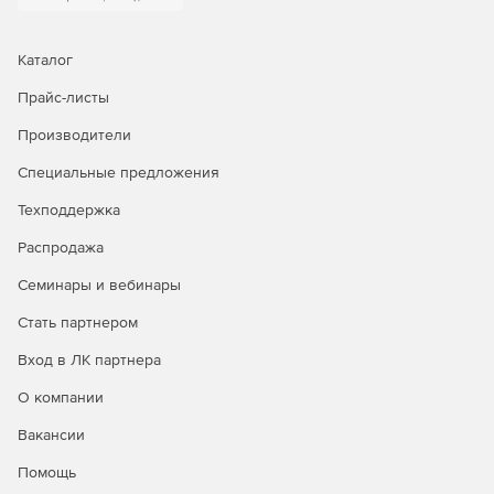
системой, информационным наполнением, бизнес-
процессами, электронными формами и средствами
бизнес-анализа (Share Point Server Standart CAL);
Каталог
Прайс-листы
Мониторинг и обновление (System Center Configuration
Manager);
Производители
Антивирусное программное обеспечение с
Специальные предложения
возможностью централизованного управления,
Техподдержка
обновления, настройки и сбора отчетности (System
Center Endpoint Protection).
Распродажа
Семинары и вебинары
Стать партнером
Вход в ЛК партнера
О компании
Вакансии
Помощь