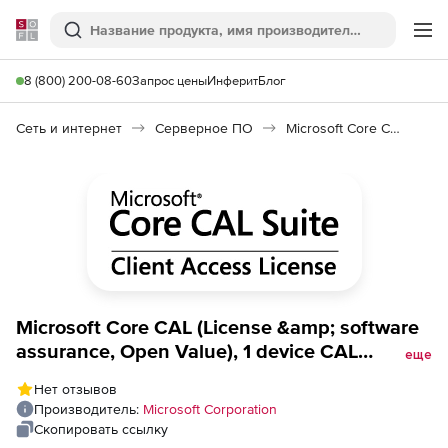
Softline
Поиск
Ме
8 (800) 200-08-60
Запрос цены
Инферит
Блог
Сеть и интернет
Серверное ПО
Microsoft Core CAL
Microsoft Core CAL (License &amp; software
assurance, Open Value), 1 device CAL
еще
Platform level D 1 Year Acquired Year 2 All
Нет отзывов
Languages
Производитель:
Microsoft Corporation
Скопировать ссылку