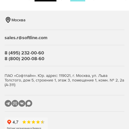
Exchange Server Standard CAL;
Москва
SfB Server Standard CAL;
SharePoint Server Standard CAL;
sales.r@softline.com
System Center Configuration Manager;
8 (495) 232-00-60
System Center Endpoint Protection.
8 (800) 200-08-60
CoreCAL предоставляет следующие возможности:
Совместный доступ к файлам и принтерам, Active
ПАО «Софтлайн». Юр. адрес: 119021, г. Москва, ул. Льва
Толстого, дом 5, строение 1, этаж 3, помещение 1, комн. № 2, 2а
Directory (Windows Server CAL);
(А-311)
Обмен сообщениями, Календарь, Контакты (Exchange
Server Standart CAL);
Статусы присутствия, осуществление звонков 1:1
внутри организации (SfB Server Standard CAL);
Совместная работа с документами, поисковой