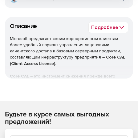
Описание
Подробнее
Microsoft предлагает своим корпоративным клиентам
более удобный вариант управления лицензиями
клиентского доступа к базовым серверным продуктам,
составляющим инфраструктуру предприятия –
Core CAL
(Client Access License)
.
Core CAL
– это инструмент снижения прежде всего
временных затрат, связанных с расчетом потребностей в
лицензиях клиентского доступа к разнообразным
серверам на предприятии и отслеживанием
используемых версий.
Будьте в курсе самых выгодных
ClientAccessLicence (CAL) – лицензия на подключение к
серверу дополнительных клиентских мест. Продается
предложений!
только при наличии основной серверной лицензии
продукта.