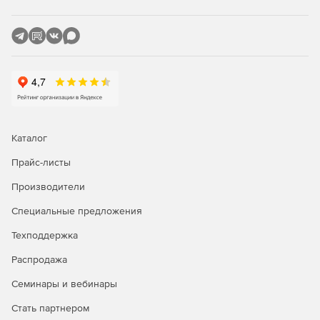
Microsoft Skype for Business позволяет общаться с любым
абонентом, имеющим аккаунт в оригинальном
приложении, с любого устройства через web-браузер.
Также приложение обеспечивает возможность
проведения онлайн-конференций, предлагает
повышенную безопасность и инструменты контроля для
сотрудников IT-департамента компаний. Все
коммуникации находятся под защитой надежной
аутентификации и инструментов шифрования. Кроме того,
Каталог
администратор гарантирует контроль учетных записей
сотрудников.
Прайс-листы
Производители
Skype для бизнеса совместим с большинством
коммуникационных технологий, так что пользователь
Специальные предложения
может совершать и получать звонки на стационарные
телефоны и присоединяться к встречам с
Техподдержка
видеоконференц-систем.
Распродажа
Семинары и вебинары
Стать партнером