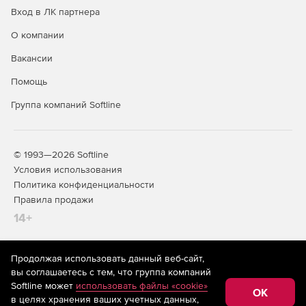
Вход в ЛК партнера
О компании
Вакансии
Помощь
Группа компаний Softline
© 1993—2026 Softline
Условия использования
Политика конфиденциальности
Правила продажи
14+
Продолжая использовать данный веб-сайт,
На информационном ресурсе store.softline.ru применяются
вы соглашаетесь с тем, что группа компаний
рекомендательные технологии
(информационные технологии
Softline может
использовать файлы «cookie»
предоставления информации на основе сбора,
OK
в целях хранения ваших учетных данных,
систематизации и анализа сведений, относящихся к