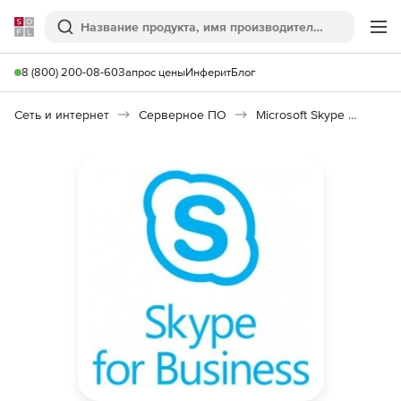
Softline
Поиск
Ме
8 (800) 200-08-60
Запрос цены
Инферит
Блог
Сеть и интернет
Серверное ПО
Microsoft Skype for Business CAL