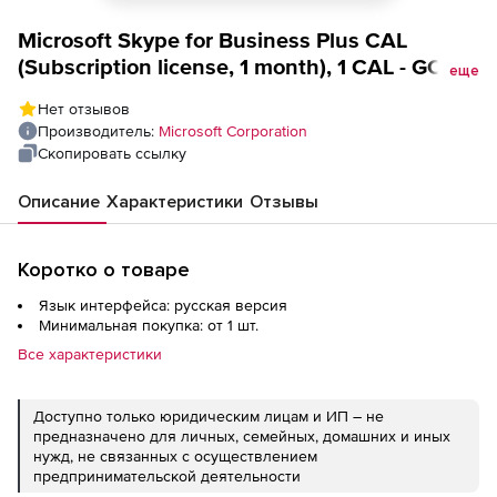
Microsoft Skype for Business Plus CAL
(Subscription license, 1 month), 1 CAL - GOV -
еще
Open Value Subscription - level D - additional
Нет отзывов
product, add-on to Office 365 - Win - All
Производитель:
Microsoft Corporation
Languages
Скопировать ссылку
Описание
Характеристики
Отзывы
Коротко о товаре
Язык интерфейса: русская версия
Минимальная покупка: от 1 шт.
Все характеристики
Доступно только юридическим лицам и ИП – не
предназначено для личных, семейных, домашних и иных
нужд, не связанных с осуществлением
предпринимательской деятельности