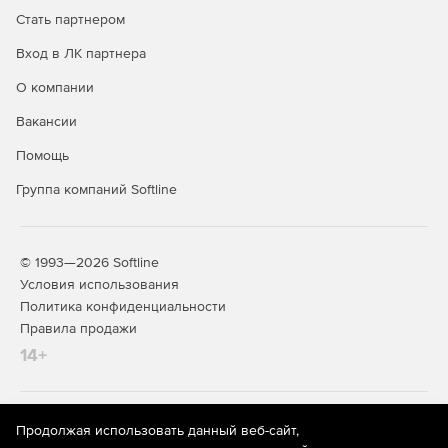
Стать партнером
Вход в ЛК партнера
О компании
Вакансии
Помощь
Группа компаний Softline
© 1993—2026 Softline
Условия использования
Политика конфиденциальности
Правила продажи
14+
На информационном ресурсе store.softline.ru применяются
Продолжая использовать данный веб-сайт,
рекомендательные технологии
(информационные технологии