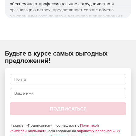
обеспечивает профессиональное сотрудничество и
организацию встреч, предоставляет сервис обмена
мгновенными сообщениями, чат, аудио и видео звонки и
многое другое для работы в офисе. Microsoft Skype for
Business Server предлагает обновленный упрощенный и
дополненной интерфейс, а также предоставляет
несколько новых функций для улучшения управляемости
на локальных и гибридных серверах.
Будьте в курсе самых выгодных
Особенности Microsoft Skype for Business Server:
предложений!
Возможность безопасно общаться с любого
устройства, на котором есть интернет-соединение, и
автоматически адаптируется к условиям этой сети.
Работа с любого устройства. Поддержка платформ
Windows, Windows Phone, iOS и Android.
ПОДПИСАТЬСЯ
Унифицированная коммуникация. Сервер интегрирует
голосовые и видеозвонки, конференции, состояния
присутствия на рабочем месте и сервис обмена
Нажимая «Подписаться», я соглашаюсь с
Политикой
конфиденциальности
, даю согласие на
обработку персональных
мгновенными сообщениями, позволяя легко