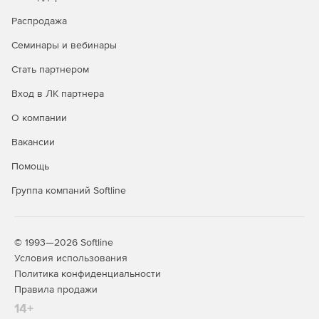
Skype for Business Server 2015 предлагает улучшения
Распродажа
для голосовых и видео функций, включая сбор и
анализ данных обо всех звонках (опция Rate My Call).
Семинары и вебинары
Также была улучшена совместимость со сторонними
системами для проведения видеоконференций.
Стать партнером
Вход в ЛК партнера
Сервер Video Interop взаимодействует как посредник
между Skype for Business Server и технологией
О компании
трансляции видеконференций Cisco (VTC).
Присоединяясь к мероприятию, пользователи могут
Вакансии
выбрать систему Cisco VTC, а Video Interop
Помощь
используется как самостоятельный сервер для
развертывания на предприятиях.
Группа компаний Softline
Функция «Позвонить с рабочего» позволяет
сотрудникам осуществлять голосовую связь по
рабочему номеру.
© 1993—2026 Softline
Условия использования
Поддержка опции просмотра журнала звонков и
Политика конфиденциальности
истории разговоров на мобильном телефоне,
Правила продажи
использование видеоконференцсвязи и поддержка
14+
единого входа в Office.