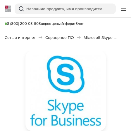
Softline
Поиск
Ме
8 (800) 200-08-60
Запрос цены
Инферит
Блог
Сеть и интернет
Серверное ПО
Microsoft Skype for Business Server