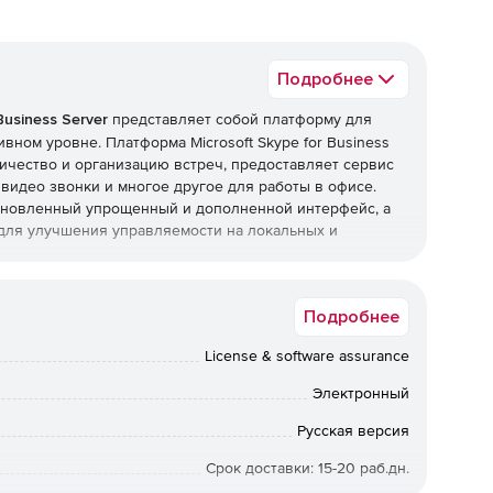
Подробнее
Business Server
представляет собой платформу для
вном уровне. Платформа Microsoft Skype for Business
ичество и организацию встреч, предоставляет сервис
видео звонки и многое другое для работы в офисе.
т обновленный упрощенный и дополненной интерфейс, а
для улучшения управляемости на локальных и
r:
Подробнее
тройства, на котором есть интернет-соединение, и
License & software assurance
 сети.
Электронный
форм Windows, Windows Phone, iOS и Android.
Русская версия
егрирует голосовые и видеозвонки, конференции,
Срок доставки: 15-20 раб.дн.
 сервис обмена мгновенными сообщениями, позволяя