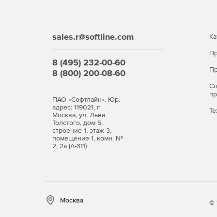
рабочему номеру.
Поддержка опции просмотра журнала звонко
sales.r@softline.com
использование видеоконференцсвязи и подде
Ка
Пр
Опция «Встреча» теперь доступна мобильным
8 (495) 232-00-60
презентациями PowerPoint).
Пр
8 (800) 200-08-60
С
п
ПАО «Софтлайн». Юр.
адрес: 119021, г.
Те
Москва, ул. Льва
Толстого, дом 5,
строение 1, этаж 3,
помещение 1, комн. №
2, 2а (А-311)
Москва
© 