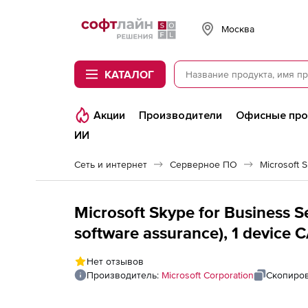
Softline
Москва
КАТАЛОГ
Акции
Производители
Офисные пр
ИИ
Сеть и интернет
Серверное ПО
Microsoft 
Microsoft Skype for Business S
software assurance), 1 device C
additional product, 1 Year Acqu
Нет отзывов
- All Languages
Производитель:
Microsoft Corporation
Скопиров