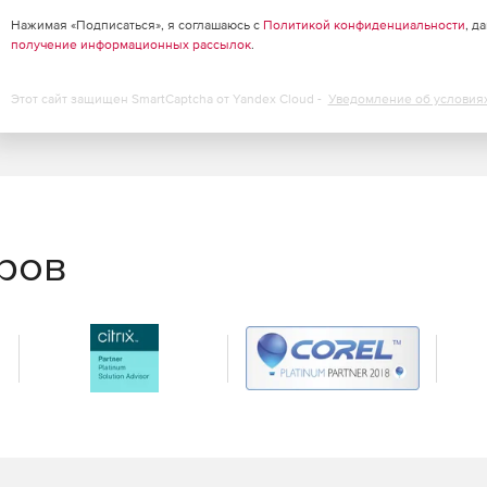
13 обеспечивает пользователям доступ к контактам из
Нажимая «Подписаться», я соглашаюсь с
Политикой конфиденциальности
, д
получение информационных рассылок
.
т самостоятельно определять способ осуществления
Этот сайт защищен SmartCaptcha от Yandex Cloud -
Уведомление об условия
 Skype и использует те же самые кнопки и иконки.
сть задач облегчает управление и поиск команд.
еров
улучшения для голосовых и видео функций, включая сбор
e My Call). Также была улучшена совместимость со
еоконференций.
средник между Skype for Business Server и технологией
рисоединяясь к мероприятию, пользователи могут
используется как самостоятельный сервер для
сотрудникам осуществлять голосовую связь по