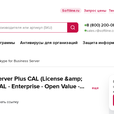
Softline.ru
Запрос цены
Те
8 (800) 200-0
Поиск
sales.r@softline.
ограммы
Антивирусы для организаций
Защита информ
Skype for Business Server
erver Plus CAL (License &amp;
AL - Enterprise - Open Value -
еще
ired Year 3, for Enterprise CAL - Win
ать ссылку