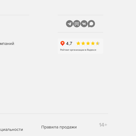
омпаний
14+
Правила продажи
циальности