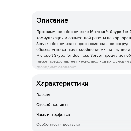
Описание
Программное обеспечение
Microsoft Skype for 
коммуникации и совместной работы на корпорати
Server обеспечивает профессиональное сотрудн
обмена мгновенными сообщениями, чат, аудио и 
Microsoft Skype for Business Server предлагае
также предоставляет несколько новых функций 
гибридных серверах.
Особенности Microsoft Skype for Business Serve
Характеристики
Возможность безопасно общаться с любого ус
Версия
автоматически адаптируется к условиям этой
Способ доставки
Работа с любого устройства. Поддержка плат
Язык интерфейса
Унифицированная коммуникация. Сервер инт
Особенности доставки
состояния присутствия на рабочем месте и