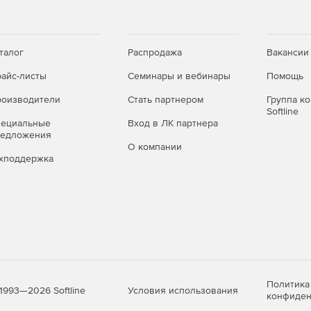
в и истории разговоров на мобильном телефоне,
ржка единого входа в Office.
талог
Распродажа
Вакансии
айс-листы
Семинары и вебинары
Помощь
 пользователям (управление докладами и
оизводители
Стать партнером
Группа к
Softline
пециальные
Вход в ЛК партнера
редложения
О компании
хподдержка
Политика
Условия использования
1993—2026 Softline
конфиден