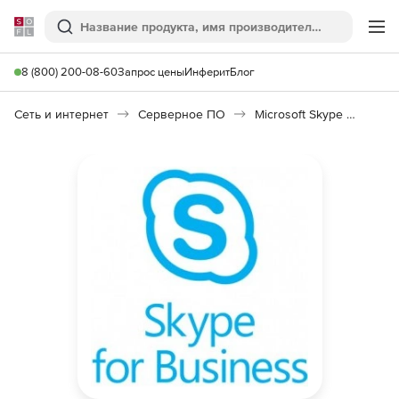
Softline
Поиск
Ме
8 (800) 200-08-60
Запрос цены
Инферит
Блог
Сеть и интернет
Серверное ПО
Microsoft Skype for Business CAL