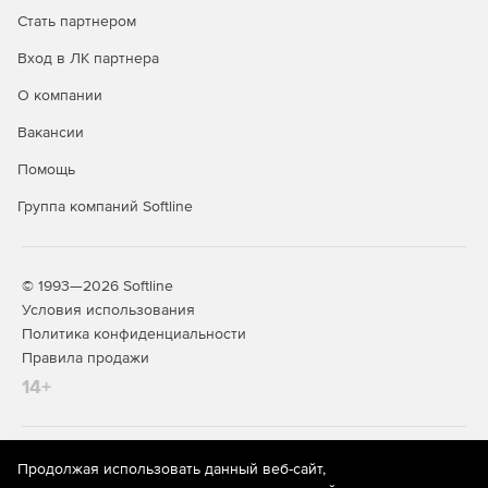
Стать партнером
Вход в ЛК партнера
О компании
Вакансии
Помощь
Группа компаний Softline
© 1993—2026 Softline
Условия использования
Политика конфиденциальности
Правила продажи
14+
На информационном ресурсе store.softline.ru применяются
Продолжая использовать данный веб-сайт,
рекомендательные технологии
(информационные технологии