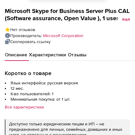
Microsoft Skype for Business Server Plus CAL
(Software assurance, Open Value ), 1 user
еще
CAL GOV, Enterprise level D additional
Нет отзывов
product, 1 Year Acquired Year 1, for Enterprise
Производитель:
Microsoft Corporation
CAL All Languages
Скопировать ссылку
Описание
Характеристики
Отзывы
Коротко о товаре
Язык интерфейса: русская версия
12 мес.
К-во пользователей: 1
Минимальная покупка: от 1 шт.
Все характеристики
Доступно только юридическим лицам и ИП – не
предназначено для личных, семейных, домашних и иных
нужд, не связанных с осуществлением