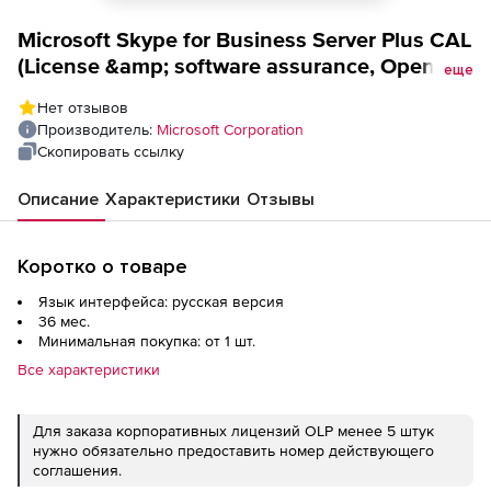
Microsoft Skype for Business Server Plus CAL
(License &amp; software assurance, Open
еще
Value), 1 device CAL Enterprise additional
Нет отзывов
product 3 Year Acquired Year 1, for Enterprise
Производитель:
Microsoft Corporation
CAL All Languages
Скопировать ссылку
Описание
Характеристики
Отзывы
Коротко о товаре
Язык интерфейса: русская версия
36 мес.
Минимальная покупка: от 1 шт.
Все характеристики
Для заказа корпоративных лицензий OLP менее 5 штук
нужно обязательно предоставить номер действующего
соглашения.