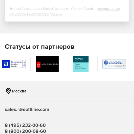
Взаимодействие с внешним миром. Можно общаться
Этот сайт защищен SmartCaptcha от Yandex Cloud -
Уведомление
не только с сотрудниками, но также с поставщиками,
об условиях обработки данных
партнерами и клиентами.
Поддержка видео в HD-качестве. Сервер использует
открытые стандарты, включая H.264 SVC, чтобы
воспроизводить высококачественную картинку в
Статусы от партнеров
процессе общения с помощью видео.
Эффективные виртуальные встречи. Пользователь
имеет право выбирать, кого он будет видеть, и кто
увидит его.
Простое участие в собраниях. Чтобы присоединиться
Москва
к встрече или конференции, достаточно одного
прикосновения или клика на экране смартфона,
планшета или ПК.
sales.r@softline.com
Ведение заметок в OneNote.
8 (495) 232-00-60
Гибридная голосовая коммуникация. Организации
8 (800) 200-08-60
могут внедрять Microsoft Skype for Business Server в