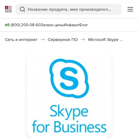
Softline
Поиск
Ме
8 (800) 200-08-60
Запрос цены
Инферит
Блог
Сеть и интернет
Серверное ПО
Microsoft Skype for Business Server