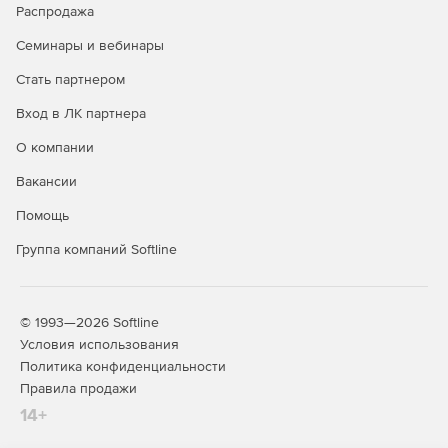
Распродажа
для голосовых и видео функций, включая сбор и
анализ данных обо всех звонках (опция Rate My Call).
Семинары и вебинары
Также была улучшена совместимость со сторонними
системами для проведения видеоконференций.
Стать партнером
Вход в ЛК партнера
Сервер Video Interop взаимодействует как посредник
между Skype for Business Server и технологией
О компании
трансляции видеконференций Cisco (VTC).
Присоединяясь к мероприятию, пользователи могут
Вакансии
выбрать систему Cisco VTC, а Video Interop
Помощь
используется как самостоятельный сервер для
развертывания на предприятиях.
Группа компаний Softline
Функция «Позвонить с рабочего» позволяет
сотрудникам осуществлять голосовую связь по
рабочему номеру.
© 1993—2026 Softline
Условия использования
Поддержка опции просмотра журнала звонков и
Политика конфиденциальности
истории разговоров на мобильном телефоне,
Правила продажи
использование видеоконференцсвязи и поддержка
14+
единого входа в Office.