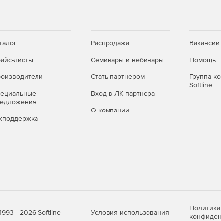
сотрудникам осуществлять голосовую связь по
в и истории разговоров на мобильном телефоне,
ржка единого входа в Office.
талог
Распродажа
Вакансии
айс-листы
Семинары и вебинары
Помощь
 пользователям (управление докладами и
оизводители
Стать партнером
Группа к
Softline
пециальные
Вход в ЛК партнера
редложения
О компании
хподдержка
Политика
Условия использования
1993—2026 Softline
конфиден