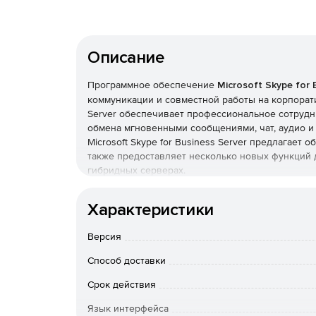
Описание
Программное обеспечение
Microsoft Skype for 
коммуникации и совместной работы на корпорати
Server обеспечивает профессиональное сотрудн
обмена мгновенными сообщениями, чат, аудио и 
Microsoft Skype for Business Server предлагае
также предоставляет несколько новых функций 
гибридных серверах.
Особенности Microsoft Skype for Business Serve
Характеристики
Возможность безопасно общаться с любого ус
Версия
автоматически адаптируется к условиям этой
Способ доставки
Работа с любого устройства. Поддержка плат
Срок действия
Унифицированная коммуникация. Сервер инт
Язык интерфейса