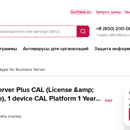
Softline.ru
Запрос цены
Те
8 (800) 200-0
Поиск
sales.r@softline.
ограммы
Антивирусы для организаций
Защита информ
Skype for Business Server
erver Plus CAL (License &amp;
e CAL Platform 1 Year
еще
ать ссылку