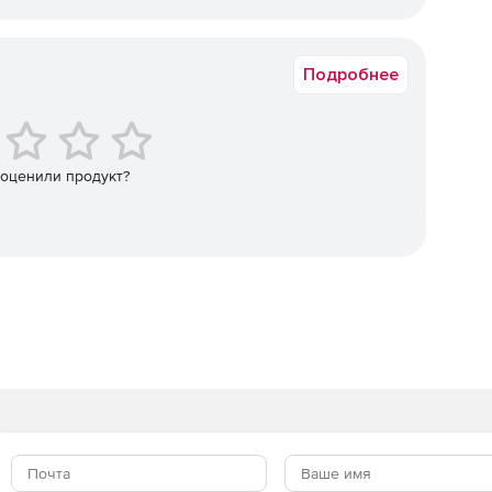
 сервис обмена мгновенными сообщениями, позволяя
ия.
Срок доставки: 15-20 раб.дн.
аться не только с сотрудниками, но также с
Подробнее
ользует открытые стандарты, включая H.264 SVC, чтобы
ку в процессе общения с помощью видео.
 оценили продукт?
ель имеет право выбирать, кого он будет видеть, и
диниться к встрече или конференции, достаточно
смартфона, планшета или ПК.
ии могут внедрять Microsoft Skype for Business Server
азвернута на собственных ресурсах заказчика, а другую