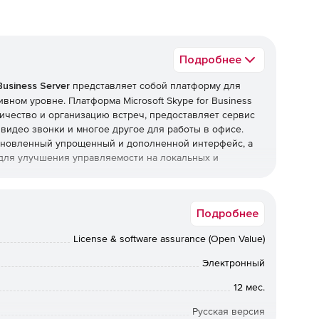
Подробнее
Business Server
представляет собой платформу для
вном уровне. Платформа Microsoft Skype for Business
ичество и организацию встреч, предоставляет сервис
видео звонки и многое другое для работы в офисе.
т обновленный упрощенный и дополненной интерфейс, а
для улучшения управляемости на локальных и
r:
Подробнее
тройства, на котором есть интернет-соединение, и
License & software assurance (Open Value)
 сети.
Электронный
форм Windows, Windows Phone, iOS и Android.
12 мес.
егрирует голосовые и видеозвонки, конференции,
Русская версия