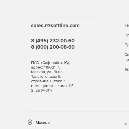
Функция «Позвонить с рабочего» позволяет 
рабочему номеру.
Поддержка опции просмотра журнала звонко
sales.r@softline.com
использование видеоконференцсвязи и подде
Ка
Пр
Опция «Встреча» теперь доступна мобильным
8 (495) 232-00-60
презентациями PowerPoint).
Пр
8 (800) 200-08-60
С
п
ПАО «Софтлайн». Юр.
адрес: 119021, г.
Те
Москва, ул. Льва
Толстого, дом 5,
строение 1, этаж 3,
помещение 1, комн. №
2, 2а (А-311)
Москва
© 