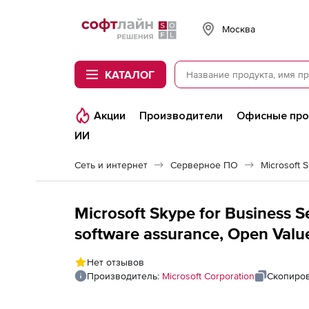
Softline
Москва
КАТАЛОГ
Акции
Производители
Офисные пр
ИИ
Сеть и интернет
Серверное ПО
Microsoft 
Microsoft Skype for Business S
software assurance, Open Value), 1 devic
Acquired Year 2 All Languages
Нет отзывов
Производитель:
Microsoft Corporation
Скопиров