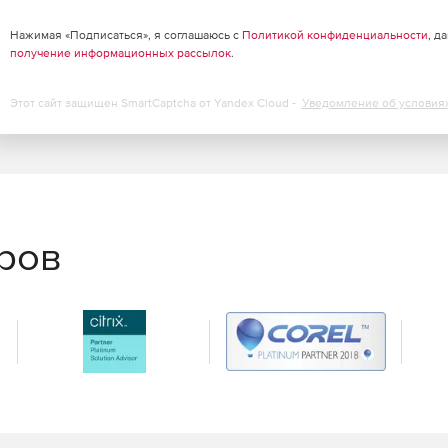
ифицированного хранилища контактов с учетом
13 обеспечивает пользователям доступ к контактам из
Нажимая «Подписаться», я соглашаюсь с
Политикой конфиденциальности
, д
получение информационных рассылок
.
т самостоятельно определять способ осуществления
Этот сайт защищен SmartCaptcha от Yandex Cloud -
Уведомление об условия
 Skype и использует те же самые кнопки и иконки.
сть задач облегчает управление и поиск команд.
еров
улучшения для голосовых и видео функций, включая сбор
e My Call). Также была улучшена совместимость со
еоконференций.
средник между Skype for Business Server и технологией
рисоединяясь к мероприятию, пользователи могут
используется как самостоятельный сервер для