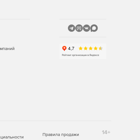
омпаний
14+
Правила продажи
циальности