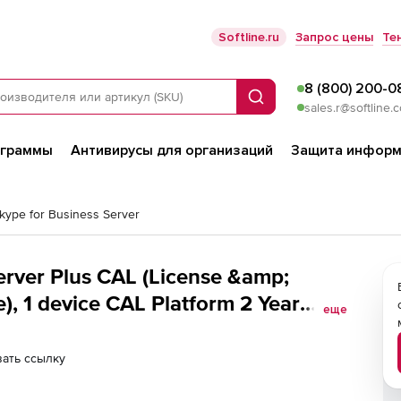
Softline.ru
Запрос цены
Те
8 (800) 200-0
Поиск
sales.r@softline.
ограммы
Антивирусы для организаций
Защита информ
Skype for Business Server
erver Plus CAL (License &amp;
 device CAL Platform 2 Year
еще
ать ссылку