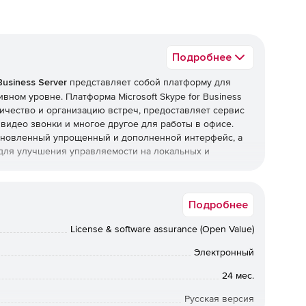
Подробнее
Business Server
представляет собой платформу для
вном уровне. Платформа Microsoft Skype for Business
ичество и организацию встреч, предоставляет сервис
видео звонки и многое другое для работы в офисе.
т обновленный упрощенный и дополненной интерфейс, а
для улучшения управляемости на локальных и
r:
Подробнее
тройства, на котором есть интернет-соединение, и
License & software assurance (Open Value)
 сети.
Электронный
форм Windows, Windows Phone, iOS и Android.
24 мес.
егрирует голосовые и видеозвонки, конференции,
Русская версия