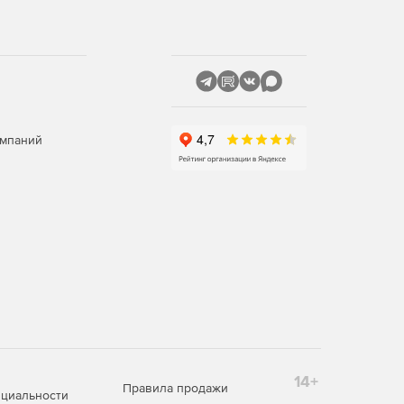
омпаний
14+
Правила продажи
циальности