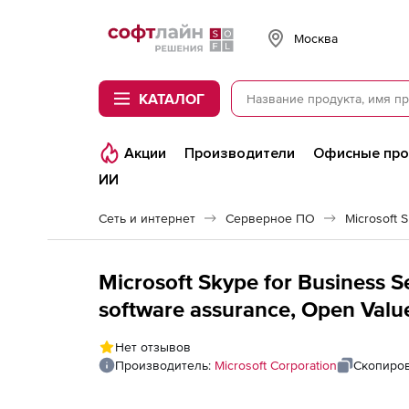
Softline
Москва
КАТАЛОГ
Акции
Производители
Офисные пр
ИИ
Сеть и интернет
Серверное ПО
Microsoft 
Microsoft Skype for Business S
software assurance, Open Value), 1
Acquired Year 2 All Languages
Нет отзывов
Производитель:
Microsoft Corporation
Скопиров