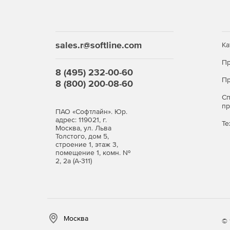
Функция «Позвонить с рабочего» позволяет 
рабочему номеру.
Поддержка опции просмотра журнала звонко
sales.r@softline.com
использование видеоконференцсвязи и подде
Ка
Пр
Опция «Встреча» теперь доступна мобильным
8 (495) 232-00-60
презентациями PowerPoint).
Пр
8 (800) 200-08-60
С
п
ПАО «Софтлайн». Юр.
адрес: 119021, г.
Те
Москва, ул. Льва
Толстого, дом 5,
строение 1, этаж 3,
помещение 1, комн. №
2, 2а (А-311)
Москва
© 