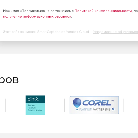
ифицированного хранилища контактов с учетом
13 обеспечивает пользователям доступ к контактам из
Нажимая «Подписаться», я соглашаюсь с
Политикой конфиденциальности
, д
получение информационных рассылок
.
т самостоятельно определять способ осуществления
Этот сайт защищен SmartCaptcha от Yandex Cloud -
Уведомление об условия
 Skype и использует те же самые кнопки и иконки.
сть задач облегчает управление и поиск команд.
еров
улучшения для голосовых и видео функций, включая сбор
e My Call). Также была улучшена совместимость со
еоконференций.
средник между Skype for Business Server и технологией
рисоединяясь к мероприятию, пользователи могут
используется как самостоятельный сервер для