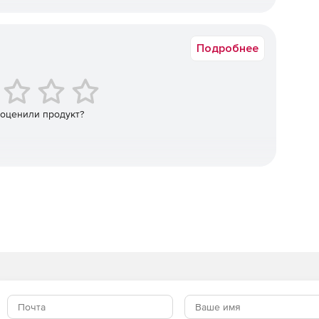
 сервис обмена мгновенными сообщениями, позволяя
ия.
Срок доставки: 15-20 раб.дн.
аться не только с сотрудниками, но также с
Подробнее
ользует открытые стандарты, включая H.264 SVC, чтобы
ку в процессе общения с помощью видео.
 оценили продукт?
ель имеет право выбирать, кого он будет видеть, и
диниться к встрече или конференции, достаточно
смартфона, планшета или ПК.
ии могут внедрять Microsoft Skype for Business Server
азвернута на собственных ресурсах заказчика, а другую