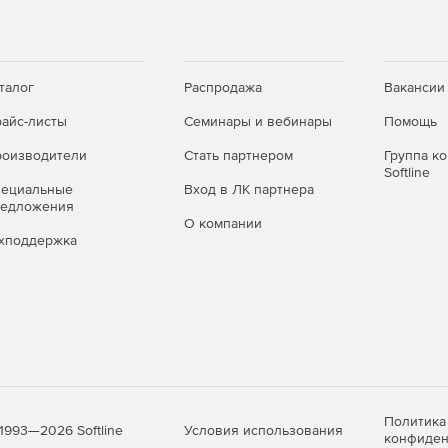
сотрудникам осуществлять голосовую связь по
в и истории разговоров на мобильном телефоне,
ржка единого входа в Office.
талог
Распродажа
Вакансии
айс-листы
Семинары и вебинары
Помощь
 пользователям (управление докладами и
оизводители
Стать партнером
Группа к
Softline
пециальные
Вход в ЛК партнера
редложения
О компании
хподдержка
Политика
Условия использования
1993—2026 Softline
конфиден