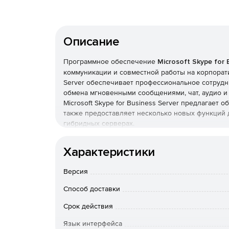
Описание
Программное обеспечение
Microsoft Skype for 
коммуникации и совместной работы на корпорати
Server обеспечивает профессиональное сотрудн
обмена мгновенными сообщениями, чат, аудио и 
Microsoft Skype for Business Server предлагае
также предоставляет несколько новых функций 
гибридных серверах.
Особенности Microsoft Skype for Business Serve
Характеристики
Возможность безопасно общаться с любого ус
Версия
автоматически адаптируется к условиям этой
Способ доставки
Работа с любого устройства. Поддержка плат
Срок действия
Унифицированная коммуникация. Сервер инт
Язык интерфейса