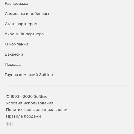
Распродажа
для голосовых и видео функций, включая сбор и
анализ данных обо всех звонках (опция Rate My Call).
Семинары и вебинары
Также была улучшена совместимость со сторонними
системами для проведения видеоконференций.
Стать партнером
Вход в ЛК партнера
Сервер Video Interop взаимодействует как посредник
между Skype for Business Server и технологией
О компании
трансляции видеконференций Cisco (VTC).
Присоединяясь к мероприятию, пользователи могут
Вакансии
выбрать систему Cisco VTC, а Video Interop
Помощь
используется как самостоятельный сервер для
развертывания на предприятиях.
Группа компаний Softline
Функция «Позвонить с рабочего» позволяет
сотрудникам осуществлять голосовую связь по
рабочему номеру.
© 1993—2026 Softline
Условия использования
Поддержка опции просмотра журнала звонков и
Политика конфиденциальности
истории разговоров на мобильном телефоне,
Правила продажи
использование видеоконференцсвязи и поддержка
14+
единого входа в Office.