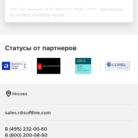
Взаимодействие с внешним миром. Можно общаться
Этот сайт защищен SmartCaptcha от Yandex Cloud -
Уведомление
не только с сотрудниками, но также с поставщиками,
об условиях обработки данных
партнерами и клиентами.
Поддержка видео в HD-качестве. Сервер использует
открытые стандарты, включая H.264 SVC, чтобы
воспроизводить высококачественную картинку в
Статусы от партнеров
процессе общения с помощью видео.
Эффективные виртуальные встречи. Пользователь
имеет право выбирать, кого он будет видеть, и кто
увидит его.
Простое участие в собраниях. Чтобы присоединиться
Москва
к встрече или конференции, достаточно одного
прикосновения или клика на экране смартфона,
планшета или ПК.
sales.r@softline.com
Ведение заметок в OneNote.
8 (495) 232-00-60
Гибридная голосовая коммуникация. Организации
8 (800) 200-08-60
могут внедрять Microsoft Skype for Business Server в