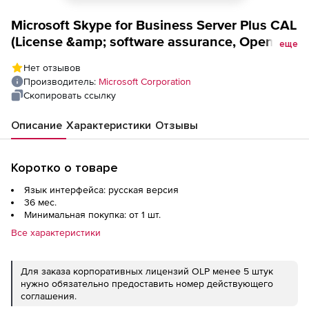
Microsoft Skype for Business Server Plus CAL
(License &amp; software assurance, Open
еще
Value), 1 device CAL GOV, Platform level D 3
Нет отзывов
Year Acquired Year 1, for Enterprise CAL All
Производитель:
Microsoft Corporation
Languages
Скопировать ссылку
Описание
Характеристики
Отзывы
Коротко о товаре
Язык интерфейса: русская версия
36 мес.
Минимальная покупка: от 1 шт.
Все характеристики
Для заказа корпоративных лицензий OLP менее 5 штук
нужно обязательно предоставить номер действующего
соглашения.