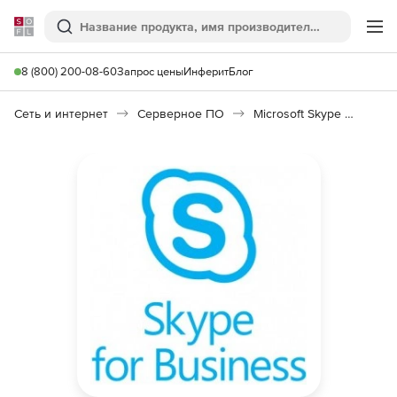
Softline
Поиск
Ме
8 (800) 200-08-60
Запрос цены
Инферит
Блог
Сеть и интернет
Серверное ПО
Microsoft Skype for Business Server