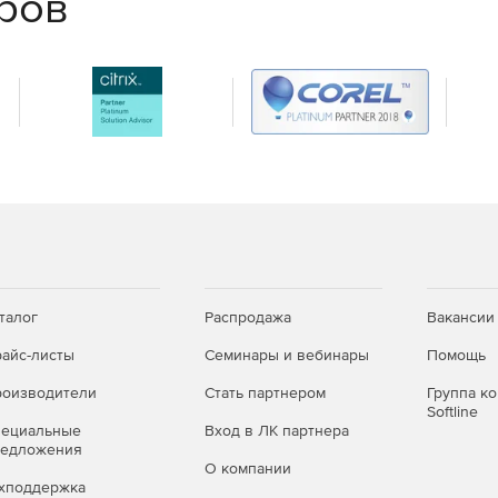
еров
талог
Распродажа
Вакансии
айс-листы
Семинары и вебинары
Помощь
оизводители
Стать партнером
Группа к
Softline
пециальные
Вход в ЛК партнера
редложения
О компании
хподдержка