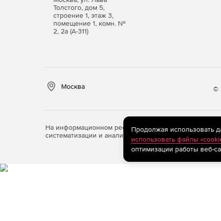
Толстого, дом 5,
строение 1, этаж 3,
помещение 1, комн. №
2, 2а (А-311)
Москва
© 
На информационном ресурсе store.softline.ru примен
Продолжая использовать дан
систематизации и анализа сведений, относящихся к 
использовать файлы «cooki
оптимизации работы веб-са