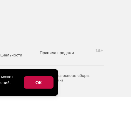
14+
Правила продажи
циальности
редоставления информации на основе сбора,
e может
рритории Российской Федерации)
OK
ений,