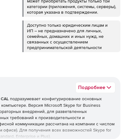
может приобретать продукты только той
категории (приложения, системы, серверы),
которая указана в подтверждении.
Доступно только юридическим лицам и
ИП – не предназначено для личных,
семейных, домашних и иных нужд, не
связанных с осуществлением
предпринимательской деятельности
Подробнее
d CAL
подразумевает конфигурирование основных
омпьютере. Версия Microsoft Skype for Business
бораторных внедрений, для разветвленных
ных требований к производительности и
фисной коммуникации рассчитана на компании с числом
 офисе). Для получения всех возможностей Skype for
dard, Enterprise и Plus).