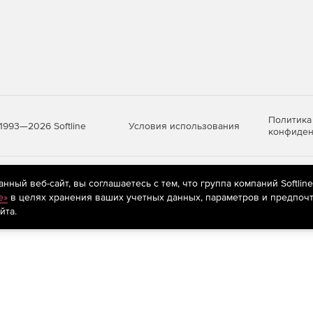
Политика
Условия использования
1993—2026 Softline
конфиден
яются
рекомендательные технологии
(информационные технологии п
ный веб-сайт, вы соглашаетесь с тем, что группа компаний Softlin
предпочтениям пользователей сети «Интернет», находящихся на те
e»
в целях хранения ваших учетных данных, параметров и предпочт
йта.