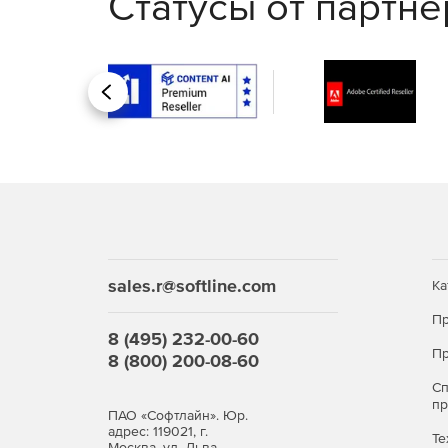
Статусы от партн
Назад
sales.r@softline.com
Ка
Пр
8 (495) 232-00-60
Пр
8 (800) 200-08-60
С
п
ПАО «Софтлайн». Юр.
адрес: 119021, г.
Те
Москва, ул. Льва