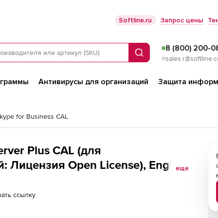
Softline.ru
Запрос цены
Те
8 (800) 200-0
Поиск
sales.r@softline.
ограммы
Антивирусы для организаций
Защита информ
Skype for Business CAL
erver Plus CAL (для
 Лицензия Open License), English
еще
ать ссылку