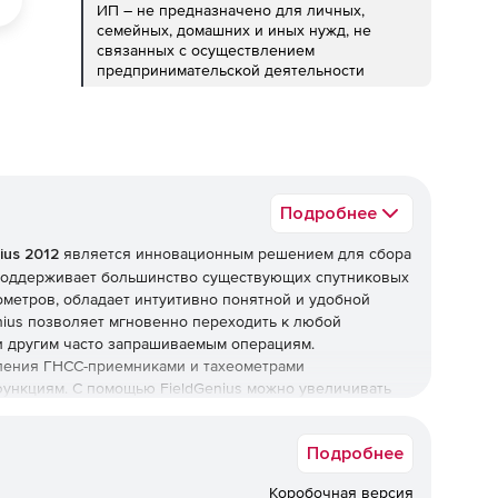
ИП – не предназначено для личных,
семейных, домашних и иных нужд, не
связанных с осуществлением
предпринимательской деятельности
Подробнее
ius 2012
является инновационным решением для сбора
s поддерживает большинство существующих спутниковых
метров, обладает интуитивно понятной и удобной
nius позволяет мгновенно переходить к любой
и другим часто запрашиваемым операциям.
ления ГНСС-приемниками и тахеометрами
ункциям. С помощью FieldGenius можно увеличивать
Survey FieldGenius предлагает пользователям
ельства, обработки поверхностей, разбивки откосов,
Подробнее
и экспорта файлов DXF и LandXML. Благодаря поддержке
мых трасс с цифровой моделью местности. Средства
Коробочная версия