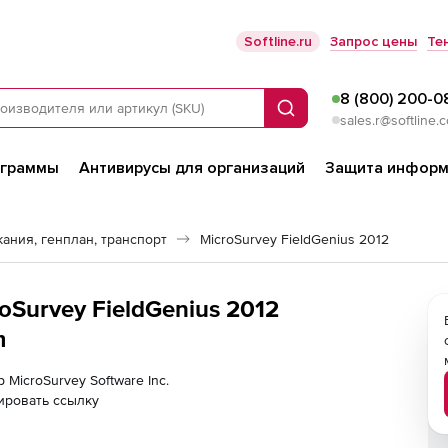
Softline.ru
Запрос цены
Те
8 (800) 200-0
Поиск
sales.r@softline.
ограммы
Антивирусы для организаций
Защита информ
ания, генплан, транспорт
MicroSurvey FieldGenius 2012
roSurvey FieldGenius 2012
m
 MicroSurvey Software Inc.
ировать ссылку