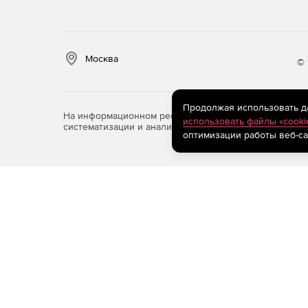
Москва
© 
Продолжая использовать дан
На информационном ресурсе store.softline.ru примен
использовать файлы «cooki
систематизации и анализа сведений, относящихся к 
оптимизации работы веб-са