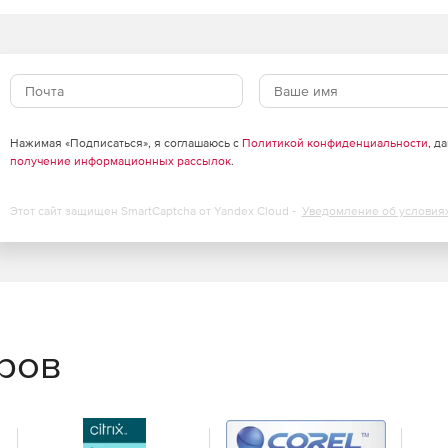
Нажимая «Подписаться», я соглашаюсь с
Политикой конфиденциальности
, д
получение информационных рассылок
.
Этот сайт защищен SmartCaptcha от Yandex Cloud -
Уведомление об условия
еров