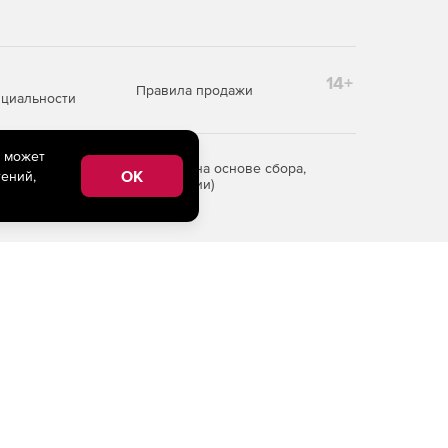
14+
Правила продажи
циальности
e может
редоставления информации на основе сбора,
OK
ений,
рритории Российской Федерации)