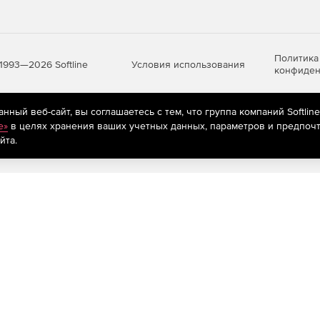
Политика
Условия использования
1993—2026 Softline
конфиден
ный веб-сайт, вы соглашаетесь с тем, что группа компаний Softlin
яются
рекомендательные технологии
(информационные технологии п
e»
в целях хранения ваших учетных данных, параметров и предпочт
предпочтениям пользователей сети «Интернет», находящихся на те
йта.