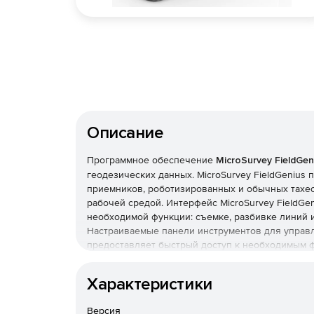
Описание
Программное обеспечение
MicroSurvey FieldGen
геодезических данных. MicroSurvey FieldGeniu
приемников, роботизированных и обычных тахео
рабочей средой. Интерфейс MicroSurvey FieldGe
необходимой функции: съемке, разбивке линий 
Настраиваемые панели инструментов для управ
предоставляет быстрый доступ к необходимым ф
эффективность работы на объектах до 30%.Micro
эффективные инструменты для дорожного строит
Характеристики
поддержки «интеллектуальных» точек, импорта 
LandXML удобно связывать разбивку проектируе
Версия