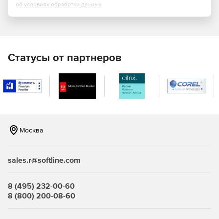
об условиях обработки данных
антивирусного ПО, соблюдение комплексных политик
информационной безопасности.
Информационная панель. Предоставляет
администраторам данные, в т. ч. в виде графиков, о
состоянии управляемых клиентов: о развертывании
Статусы от партнеров
антивирусной защиты, о статусе защиты и о
статистике вирусных инцидентов.
Управление съемными носителями. Администраторы
могут назначать права доступа к подключаемым
устройствам, таким как CD-ROM и карты памяти USB, и
ограничивать использование определенных
Москва
приложений на компьютерах сотрудников.
Блокирование распространения вирусов, отчетность
sales.r@softline.com
и оповещения. eScan автоматически запрещает
распространение вирусов по сети организации и
отправляет администраторам оповещения о вирусных
8 (495) 232-00-60
инцидентах. Такие события, как запуск определенных
8 (800) 200-08-60
приложений, USB/Flash-устройств и открытие
нежелательных сайтов на клиентских ПК, мгновенно