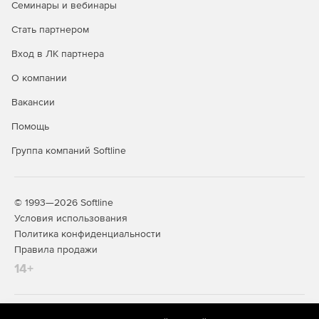
Семинары и вебинары
фильтрует входящий и исходящий интернет-трафик
для защиты от атак всех видов, использует надежные
Стать партнером
средства контроля доступа на базе политик.
Вход в ЛК партнера
Мгновенное сканирование по запросу. Встроенный
О компании
сканер поддерживает белые списки и тем самым
ускоряет сканирование файлов, папок, памяти,
Вакансии
реестра, служб и устройств хранения данных.
Процесс сканирования практически не влияет на
Помощь
производительность ПК. В энергосберегающем
Группа компаний Softline
режиме автоматически определяется, когда ноутбук
работает от аккумулятора, и ограничивается
сканирование по расписанию.
© 1993—2026 Softline
Управление исправлениями. Решение позволяет
Условия использования
управлять критическими исправлениями eScan
Политика конфиденциальности
MicroWorld и Microsoft для установки новейших патчей
Правила продажи
на всех клиентах в сети.
14+
Контроль приложений. Администраторы могут легко
настраивать блокировку определенных приложений,
занося их в белый список и задавая временные