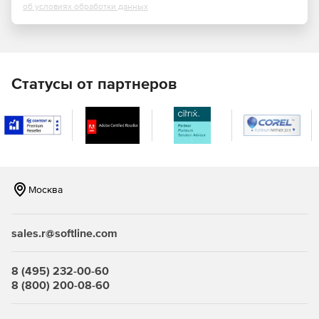
об условиях обработки данных
антивирусного ПО, соблюдение комплексных политик
информационной безопасности.
Информационная панель. Предоставляет
администраторам данные, в т. ч. в виде графиков, о
состоянии управляемых клиентов: о развертывании
Статусы от партнеров
антивирусной защиты, о статусе защиты и о
статистике вирусных инцидентов.
Управление съемными носителями. Администраторы
могут назначать права доступа к подключаемым
устройствам, таким как CD-ROM и карты памяти USB, и
ограничивать использование определенных
Москва
приложений на компьютерах сотрудников.
Блокирование распространения вирусов, отчетность
sales.r@softline.com
и оповещения. eScan автоматически запрещает
распространение вирусов по сети организации и
отправляет администраторам оповещения о вирусных
8 (495) 232-00-60
инцидентах. Такие события, как запуск определенных
8 (800) 200-08-60
приложений, USB/Flash-устройств и открытие
нежелательных сайтов на клиентских ПК, мгновенно