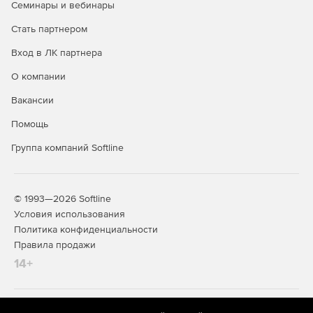
Семинары и вебинары
фильтрует входящий и исходящий интернет-трафик
для защиты от атак всех видов, использует надежные
Стать партнером
средства контроля доступа на базе политик.
Вход в ЛК партнера
Мгновенное сканирование по запросу. Встроенный
О компании
сканер поддерживает белые списки и тем самым
ускоряет сканирование файлов, папок, памяти,
Вакансии
реестра, служб и устройств хранения данных.
Процесс сканирования практически не влияет на
Помощь
производительность ПК. В энергосберегающем
Группа компаний Softline
режиме автоматически определяется, когда ноутбук
работает от аккумулятора, и ограничивается
сканирование по расписанию.
© 1993—2026 Softline
Управление исправлениями. Решение позволяет
Условия использования
управлять критическими исправлениями eScan
Политика конфиденциальности
MicroWorld и Microsoft для установки новейших патчей
Правила продажи
на всех клиентах в сети.
14+
Контроль приложений. Администраторы могут легко
настраивать блокировку определенных приложений,
занося их в белый список и задавая временные