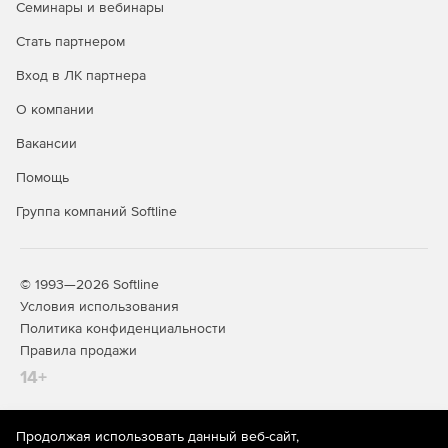
Семинары и вебинары
фильтрует входящий и исходящий интернет-трафик
для защиты от атак всех видов, использует надежные
Стать партнером
средства контроля доступа на базе политик.
Вход в ЛК партнера
Мгновенное сканирование по запросу. Встроенный
О компании
сканер поддерживает белые списки и тем самым
ускоряет сканирование файлов, папок, памяти,
Вакансии
реестра, служб и устройств хранения данных.
Процесс сканирования практически не влияет на
Помощь
производительность ПК. В энергосберегающем
Группа компаний Softline
режиме автоматически определяется, когда ноутбук
работает от аккумулятора, и ограничивается
сканирование по расписанию.
© 1993—2026 Softline
Управление исправлениями. Решение позволяет
Условия использования
управлять критическими исправлениями eScan
Политика конфиденциальности
MicroWorld и Microsoft для установки новейших патчей
Правила продажи
на всех клиентах в сети.
14+
Контроль приложений. Администраторы могут легко
настраивать блокировку определенных приложений,
занося их в белый список и задавая временные
Продолжая использовать данный веб-сайт,