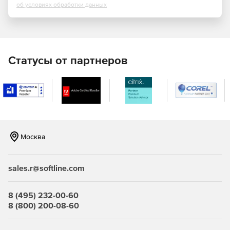
об условиях обработки данных
антивирусного ПО, соблюдение комплексных политик
информационной безопасности.
Информационная панель. Предоставляет
администраторам данные, в т. ч. в виде графиков, о
состоянии управляемых клиентов: о развертывании
Статусы от партнеров
антивирусной защиты, о статусе защиты и о
статистике вирусных инцидентов.
Управление съемными носителями. Администраторы
могут назначать права доступа к подключаемым
устройствам, таким как CD-ROM и карты памяти USB, и
ограничивать использование определенных
Москва
приложений на компьютерах сотрудников.
Блокирование распространения вирусов, отчетность
sales.r@softline.com
и оповещения. eScan автоматически запрещает
распространение вирусов по сети организации и
отправляет администраторам оповещения о вирусных
8 (495) 232-00-60
инцидентах. Такие события, как запуск определенных
8 (800) 200-08-60
приложений, USB/Flash-устройств и открытие
нежелательных сайтов на клиентских ПК, мгновенно