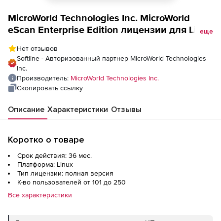
MicroWorld Technologies Inc. MicroWorld
eScan Enterprise Edition лицензии для Linux
еще
на 3 года
Нет отзывов
Softline - Авторизованный партнер MicroWorld Technologies
Inc.
Производитель:
MicroWorld Technologies Inc.
Скопировать ссылку
Описание
Характеристики
Отзывы
Коротко о товаре
Срок действия: 36 мес.
Платформа: Linux
Тип лицензии: полная версия
К-во пользователей от 101 до 250
Все характеристики