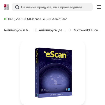
Softline
Поиск
Ме
8 (800) 200-08-60
Запрос цены
Инферит
Блог
Антивирусы и безопасность
Антивирусы для организаций
MicroWorld eScan Enterprise Edition