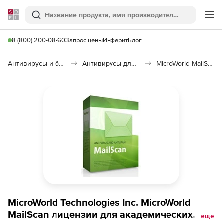
Softline
Поиск
Ме
8 (800) 200-08-60
Запрос цены
Инферит
Блог
Антивирусы и безопасность
Антивирусы для организаций
MicroWorld MailScan
MicroWorld Technologies Inc. MicroWorld
MailScan лицензии для академических
еще