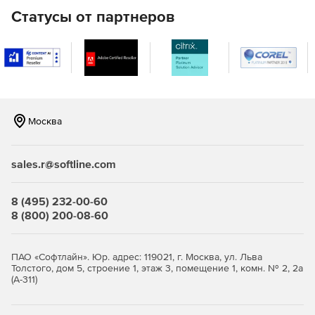
выражений.
Статусы от партнеров
Обращение к правилам корпоративной политики
безопасности.
Блокирование визуального спама.
Аутентификация LDAP и POP3.
Москва
Фильтрация файлов вложения
Отправка и получение сообщений с файлами в
sales.r@softline.com
формате EXE, COM, CHM или BAT могут быть
запрещены.
8 (495) 232-00-60
8 (800) 200-08-60
Борьба со спамом и фишингом
Для этого eScan использует комбинацию технологий
ПАО «Софтлайн». Юр. адрес: 119021, г. Москва, ул. Льва
формирования черного списка в режиме реального
Толстого, дом 5, строение 1, этаж 3, помещение 1, комн. № 2, 2а
времени, сверки с базой данных доменов,
(А-311)
рассылающих спам, проверки записи MX/A DNS и
обратной записи DNS, соблюдения правил X-SPAM и