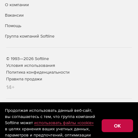
Предупреждение о прорыве вирусов
О компании
Извещения с подробным отчетом об электронных
Вакансии
адресах вирусов посылаются администратору через
Помощь
определенные временные интервалы.
Группа компаний Softline
Формирование отчетов
Журналы и отчеты создаются и отображаются всеми
модулями программы для защиты, сканирования и
© 1993—2026 Softline
обновления. Аналитические отчеты могут быть
Условия использования
неграфическими и графическими
Политика конфиденциальности
Правила продажи
14+
На информационном ресурсе store.softline.ru применяются
Продолжая использовать данный веб-сайт,
рекомендательные технологии
(информационные технологии
вы соглашаетесь с тем, что группа компаний
предоставления информации на основе сбора,
Softline может
использовать файлы «cookie»
систематизации и анализа сведений, относящихся к
OK
в целях хранения ваших учетных данных,
предпочтениям пользователей сети «Интернет»,
находящихся на территории Российской Федерации)
параметров и предпочтений, оптимизации