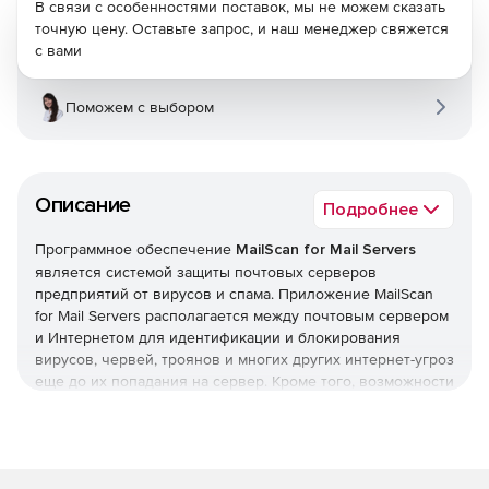
В связи с особенностями поставок, мы не можем сказать
точную цену. Оставьте запрос, и наш менеджер свяжется
с вами
Поможем с выбором
Описание
Подробнее
Программное обеспечение
MailScan for Mail Servers
является системой защиты почтовых серверов
предприятий от вирусов и спама. Приложение MailScan
for Mail Servers располагается между почтовым сервером
и Интернетом для идентификации и блокирования
вирусов, червей, троянов и многих других интернет-угроз
еще до их попадания на сервер. Кроме того, возможности
MailScan for Mail Servers предусматривают выявление и
удаление уже существующих на сервере вирусов.
MailScan for Mail Servers содержит интеллектуальные
технологии фильтрации сообщений, предоставляющие