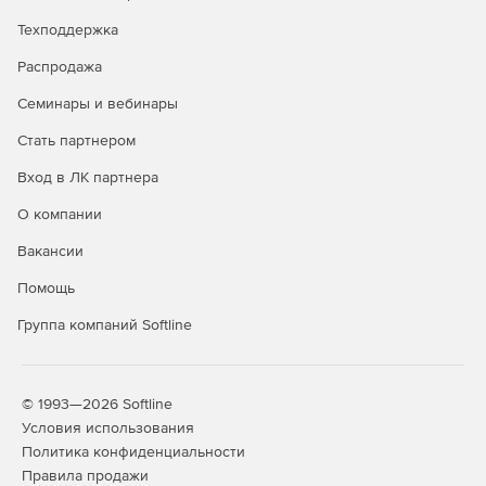
для защиты от атак всех видов, использует надежные
средства контроля доступа на базе политик.
Техподдержка
Распродажа
Мгновенное сканирование по запросу. Встроенный
сканер поддерживает белые списки и тем самым
Семинары и вебинары
ускоряет сканирование файлов, папок, памяти,
реестра, служб и устройств хранения данных.
Стать партнером
Процесс сканирования практически не влияет на
производительность ПК. В энергосберегающем
Вход в ЛК партнера
режиме автоматически определяется, когда ноутбук
О компании
работает от аккумулятора, и ограничивается
сканирование по расписанию.
Вакансии
Управление исправлениями. Решение позволяет
Помощь
управлять критическими исправлениями eScan
Группа компаний Softline
MicroWorld и Microsoft для установки новейших патчей
на всех клиентах в сети
© 1993—2026 Softline
Условия использования
Политика конфиденциальности
Правила продажи