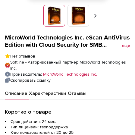
Вперед
MicroWorld Technologies Inc. eScan AntiVirus
Edition with Cloud Security for SMB
еще
техподдержка, Maintainance/Renewal на 2
Нет отзывов
года
Softline - Авторизованный партнер MicroWorld Technologies
Inc.
Производитель:
MicroWorld Technologies Inc.
Скопировать ссылку
Описание
Характеристики
Отзывы
Коротко о товаре
Срок действия: 24 мес.
Тип лицензии: техподдержка
К-во пользователей от 20 до 25