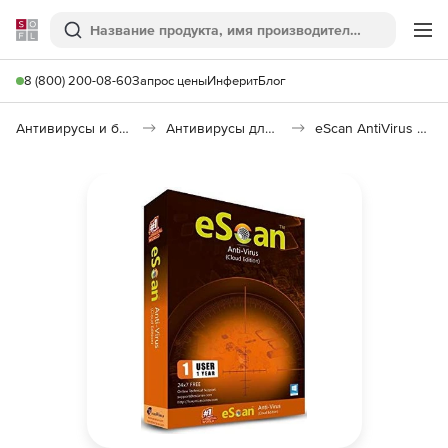
Softline
Поиск
Ме
8 (800) 200-08-60
Запрос цены
Инферит
Блог
Антивирусы и безопасность
Антивирусы для организаций
eScan AntiVirus Edition with Cloud Security for SMB