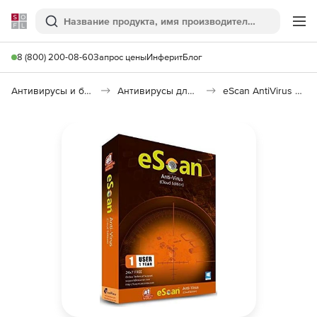
Softline
Поиск
Ме
8 (800) 200-08-60
Запрос цены
Инферит
Блог
Антивирусы и безопасность
Антивирусы для организаций
eScan AntiVirus Edition with Cloud Security for SMB