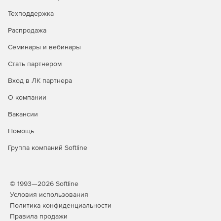
для защиты от атак всех видов, использует надежные
средства контроля доступа на базе политик.
Техподдержка
Распродажа
Мгновенное сканирование по запросу. Встроенный
сканер поддерживает белые списки и тем самым
Семинары и вебинары
ускоряет сканирование файлов, папок, памяти,
реестра, служб и устройств хранения данных.
Стать партнером
Процесс сканирования практически не влияет на
производительность ПК. В энергосберегающем
Вход в ЛК партнера
режиме автоматически определяется, когда ноутбук
О компании
работает от аккумулятора, и ограничивается
сканирование по расписанию.
Вакансии
Управление исправлениями. Решение позволяет
Помощь
управлять критическими исправлениями eScan
Группа компаний Softline
MicroWorld и Microsoft для установки новейших патчей
на всех клиентах в сети
© 1993—2026 Softline
Условия использования
Политика конфиденциальности
Правила продажи