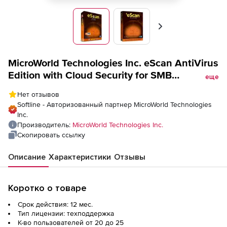
Вперед
MicroWorld Technologies Inc. eScan AntiVirus
Edition with Cloud Security for SMB
еще
техподдержка, Maintainance/Renewal для
Нет отзывов
академических организаций на 1 год
Softline - Авторизованный партнер MicroWorld Technologies
Inc.
Производитель:
MicroWorld Technologies Inc.
Скопировать ссылку
Описание
Характеристики
Отзывы
Коротко о товаре
Срок действия: 12 мес.
Тип лицензии: техподдержка
К-во пользователей от 20 до 25