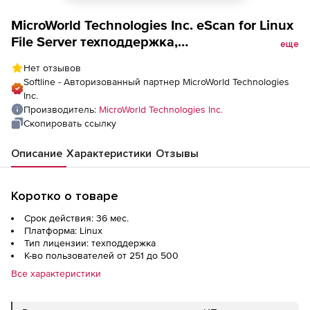
MicroWorld Technologies Inc. eScan for Linux
File Server техподдержка,
еще
Maintainance/Renewal для академических
Нет отзывов
организаций на 3 года
Softline - Авторизованный партнер MicroWorld Technologies
Inc.
Производитель:
MicroWorld Technologies Inc.
Скопировать ссылку
Описание
Характеристики
Отзывы
Коротко о товаре
Срок действия: 36 мес.
Платформа: Linux
Тип лицензии: техподдержка
К-во пользователей от 251 до 500
Все характеристики