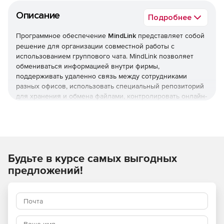
Описание
Подробнее
Программное обеспечение
MindLink
представляет собой
решение для организации совместной работы с
использованием группового чата. MindLink позволяет
обмениваться информацией внутри фирмы,
поддерживать удаленно связь между сотрудниками
разных офисов, использовать специальный репозиторий
для хранения и обмена файлами, контролировать онлайн-
доступ к ресурсам и многое другое. Продукт
интегрируется с Skype for Business и внутренними
порталами и корпоративной почтой или другим сервисом.
Приложение поставляется в двух редакциях:
Будьте в курсе самых выгодных
MindLink Desktop
– web-приложение для работы на
предложений!
настольных системах Windows, Mac и Linux.
MindLink Mobile
– для работы на мобильных
устройствах iOS, Android и Blackberry.