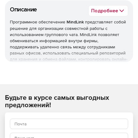
Описание
Подробнее
Программное обеспечение
MindLink
представляет собой
решение для организации совместной работы с
использованием группового чата. MindLink позволяет
обмениваться информацией внутри фирмы,
поддерживать удаленно связь между сотрудниками
разных офисов, использовать специальный репозиторий
для хранения и обмена файлами, контролировать онлайн-
доступ к ресурсам и многое другое. Продукт
интегрируется с Skype for Business и внутренними
порталами и корпоративной почтой или другим сервисом.
Приложение поставляется в двух редакциях:
Будьте в курсе самых выгодных
MindLink Desktop
– web-приложение для работы на
предложений!
настольных системах Windows, Mac и Linux.
MindLink Mobile
– для работы на мобильных
устройствах iOS, Android и Blackberry.