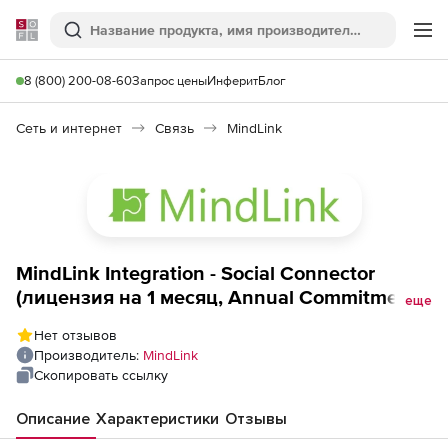
Softline
Поиск
Ме
8 (800) 200-08-60
Запрос цены
Инферит
Блог
Сеть и интернет
Связь
MindLink
MindLink Integration - Social Connector
(лицензия на 1 месяц, Annual Commitment),
еще
200 лицензий
Нет отзывов
Производитель:
MindLink
Скопировать ссылку
Описание
Характеристики
Отзывы