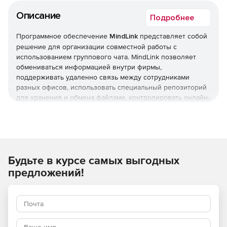
Описание
Подробнее
Программное обеспечение
MindLink
представляет собой
решение для организации совместной работы с
использованием группового чата. MindLink позволяет
обмениваться информацией внутри фирмы,
поддерживать удаленно связь между сотрудниками
разных офисов, использовать специальный репозиторий
для хранения и обмена файлами, контролировать онлайн-
доступ к ресурсам и многое другое. Продукт
интегрируется с Skype for Business и внутренними
порталами и корпоративной почтой или другим сервисом.
Приложение поставляется в двух редакциях:
Будьте в курсе самых выгодных
MindLink Desktop
– web-приложение для работы на
предложений!
настольных системах Windows, Mac и Linux.
MindLink Mobile
– для работы на мобильных
устройствах iOS, Android и Blackberry.