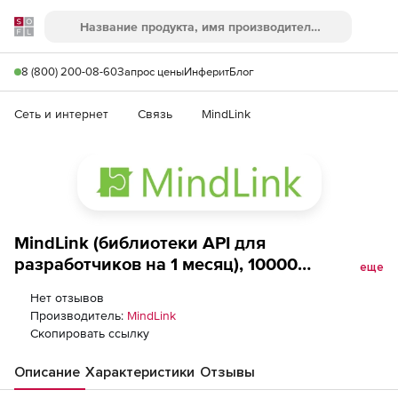
Softline
Поиск
Ме
8 (800) 200-08-60
Запрос цены
Инферит
Блог
Сеть и интернет
Связь
MindLink
MindLink (библиотеки API для
разработчиков на 1 месяц), 10000
еще
лицензий
Нет отзывов
Производитель:
MindLink
Скопировать ссылку
Описание
Характеристики
Отзывы