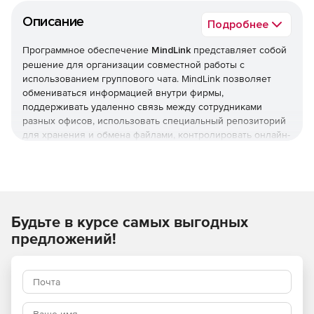
Описание
Подробнее
Программное обеспечение
MindLink
представляет собой
решение для организации совместной работы с
использованием группового чата. MindLink позволяет
обмениваться информацией внутри фирмы,
поддерживать удаленно связь между сотрудниками
разных офисов, использовать специальный репозиторий
для хранения и обмена файлами, контролировать онлайн-
доступ к ресурсам и многое другое. Продукт
интегрируется с Skype for Business и внутренними
порталами и корпоративной почтой или другим сервисом.
Приложение поставляется в двух редакциях:
Будьте в курсе самых выгодных
MindLink Desktop
– web-приложение для работы на
предложений!
настольных системах Windows, Mac и Linux.
MindLink Mobile
– для работы на мобильных
устройствах iOS, Android и Blackberry.