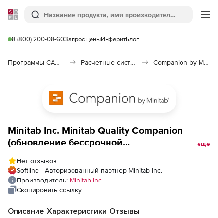
Softline
Поиск
Ме
8 (800) 200-08-60
Запрос цены
Инферит
Блог
Программы САПР и ГИС
Расчетные системы и Научное программное обеспечение
Companion by Minitab
Minitab Inc. Minitab Quality Companion
(обновление бессрочной
еще
однопользовательской лицензии),
Нет отзывов
Softline - Авторизованный партнер Minitab Inc.
Производитель:
Minitab Inc.
Скопировать ссылку
Описание
Характеристики
Отзывы