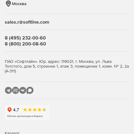
Москва
Доступ 24/7.
Отображение международного номера и даты.
sales.r@softline.com
Поиск по ключевому слову.
8 (495) 232-00-60
Сохранение отчетов в формате PDF.
8 (800) 200-08-60
ПАО «Софтлайн». Юр. адрес: 119021, г. Москва, ул. Льва
Хранилище
Толстого, дом 5, строение 1, этаж 3, помещение 1, комн. № 2, 2а
(А-311)
Доступ из любой точки к надежному, центральному
хранилищу проекта.
Доступ к проекту ограничен по умолчанию.
Владельцы и администраторы проектов сами
устанавливают права доступа к проектам.
Ссылки на проекты могут отправляться по эл.почте.
Включение/исключение проектов из отчётов Панели
Каталог