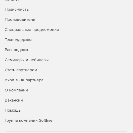
мониторинга.
Прайс-листы
Структура папок имеет возможность
Производители
организационного хранения.
Специальные предложения
Техподдержка
Центр проектирования данных
Распродажа
Архитекторы данных кастомизируют подписку для
Семинары и вебинары
отражения вашей технологии совершенствования.
Стать партнером
Редактирование и создание Шаблонов проектов,
Вход в ЛК партнера
Шаблонов форм управления и инструментов.
О компании
Создание новых информационных полей или
редактирование уже существующих.
Вакансии
Помощь
Мониторинг проделанных изменений. Таким образом,
вы можете узнать, что конкретно и когда было
Группа компаний Softline
изменено.