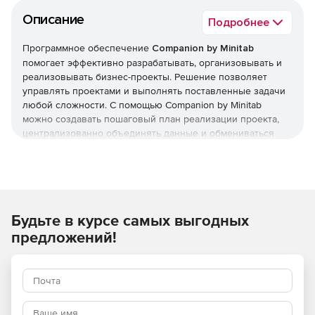
Описание
Подробнее
Программное обеспечение
Companion by Minitab
помогает эффективно разрабатывать, организовывать и
реализовывать бизнес-проекты. Решение позволяет
управлять проектами и выполнять поставленные задачи
любой сложности. С помощью Companion by Minitab
можно создавать пошаговый план реализации проекта,
централизованно объединять данные и обмениваться
информацией, настраивать функции и оформлять данные
в соответствии с корпоративными требованиями,
обозначать на схеме процессы и варианты решения
задач, объединять идеи и сложные задачи с помощью
специальных инструментов, создавать презентации и т. д.
Будьте в курсе самых выгодных
Инструменты и отчетность для обеспечения высокого
качества процессов и продукции.
предложений!
Companion дает вашей команде все, что ей нужно для
ускорения и стандартизации вашей программы по
усовершенствованию процессов.
Возможности Companion by Minitab: