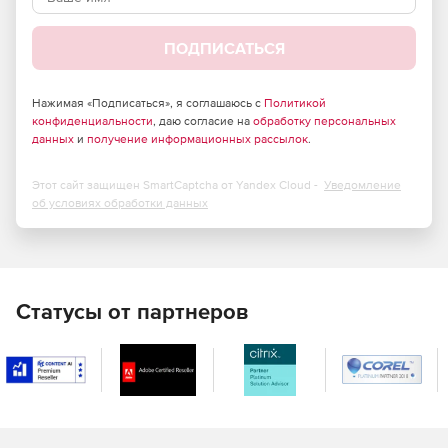
Панель мониторинга
ПОДПИСАТЬСЯ
Данные проекта кодируются в активном состоянии, и
защищаются в состоянии покоя.
Нажимая «Подписаться», я соглашаюсь с
Политикой
Облачная панель мониторинга с защищенным
конфиденциальности
, даю согласие на
обработку персональных
данных
и
получение информационных рассылок
.
доступов всегда обновлена до последней версии и не
нуждается в ее обновлении пользователем.
Этот сайт защищен SmartCaptcha от Yandex Cloud -
Уведомление
Глобальные фильтры позволят вам быстро изменять
об условиях обработки данных
представления панели мониторинга, а их
переключатели четко отображаются на панели
пользователя.
Используйте встроенные пользовательские отчеты
Статусы от партнеров
или создайте свой собственный отчет.
Опции диаграмм включают Таблицы, линейные
диаграммы, столбиковые диаграммы, секторные
диаграммы, составные столбиковые диаграммы и
диаграммы с проектными целями.