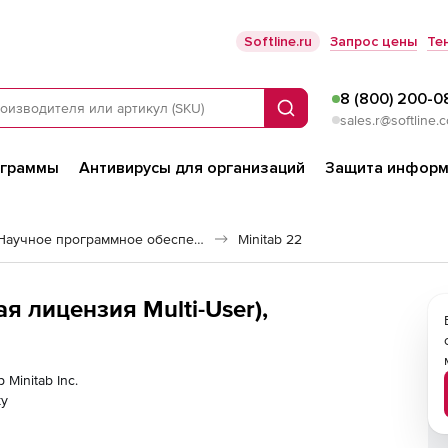
Softline.ru
Запрос цены
Те
8 (800) 200-0
Поиск
sales.r@softline.
ограммы
Антивирусы для организаций
Защита информ
Расчетные системы и Научное программное обеспечение
Minitab 22
ая лицензия Multi-User),
Minitab Inc.
ку