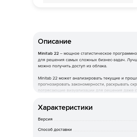
Описание
Minitab 22
– мощное статистическое программно
для решения самых сложных бизнес-задач. Лучша
можно получить доступ из облака.
Minitab 22 может анализировать текущие и прош
прогнозировать закономерности, раскрывать ск
потрясающие визуализации для решения даже с
Обнаружение
Характеристики
Независимо от статистической информации, Mini
Версия
прогнозировать лучшие результаты, разрабатыв
процессы для получения более высоких доходов 
Способ доставки
уникальный интегрированный подход, предостав