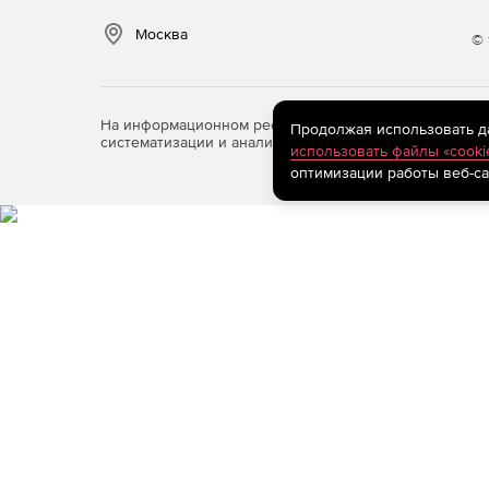
Москва
© 
На информационном ресурсе store.softline.ru примен
Продолжая использовать дан
систематизации и анализа сведений, относящихся к 
использовать файлы «cooki
оптимизации работы веб-са
Улучшение визуализации: