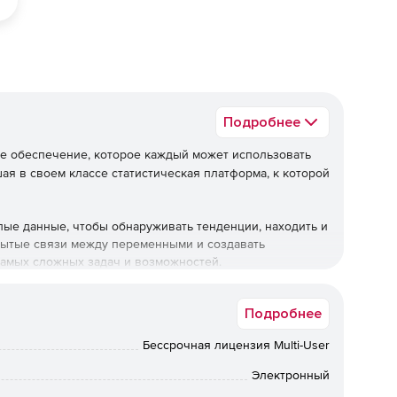
Подробнее
е обеспечение, которое каждый может использовать
я в своем классе статистическая платформа, к которой
лые данные, чтобы обнаруживать тенденции, находить и
рытые связи между переменными и создавать
амых сложных задач и возможностей.
Подробнее
tab дает возможность всем частям организации
Бессрочная лицензия Multi-User
ать более качественные продукты и совершенствовать
и снижения затрат. Только Minitab предлагает
Электронный
ляя программное обеспечение и услуги, которые