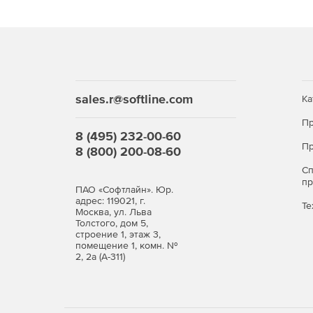
Расширенные статистические возможности:
Непараметрический анализ возможностей.
Метод EMP (Evaluate Measurement Process) 
sales.r@softline.com
Ка
измерения».
Пр
Улучшение функции «Проверка гипотезы одн
8 (495) 232-00-60
Пр
8 (800) 200-08-60
Улучшение модуля «Предиктивная аналитика»
С
пост анализа: «Прогнозирование» и «Выбор а
п
ПАО «Софтлайн». Юр.
адрес: 119021, г.
Те
Москва, ул. Льва
Улучшенный ИИ:
Толстого, дом 5,
строение 1, этаж 3,
Автоматизированный анализ возможностей.
помещение 1, комн. №
2, 2а (А-311)
Конструктор интерактивных таблиц.