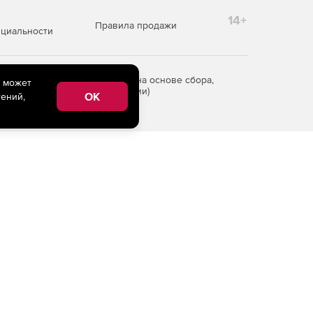
14+
Правила продажи
циальности
редоставления информации на основе сбора,
e может
рритории Российской Федерации)
OK
ений,