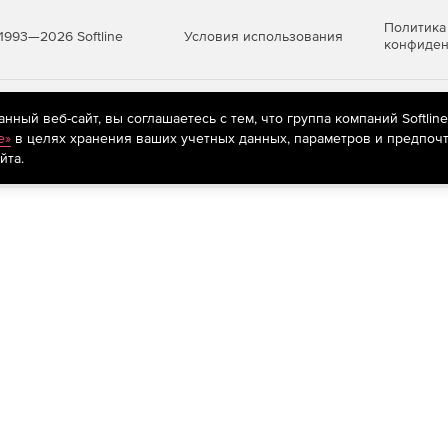
Политика
Условия использования
1993—2026 Softline
конфиден
яются
рекомендательные технологии
(информационные технологии п
ный веб-сайт, вы соглашаетесь с тем, что группа компаний Softlin
предпочтениям пользователей сети «Интернет», находящихся на те
e»
в целях хранения ваших учетных данных, параметров и предпочт
йта.