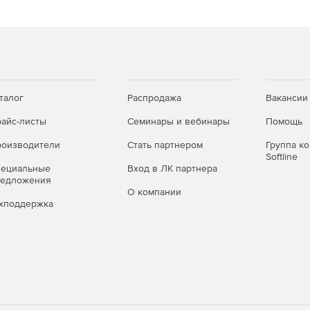
для калибровочных исследований – «Оценка процесса
талог
Распродажа
Вакансии
айс-листы
Семинары и вебинары
Помощь
ой пропорции» и «Доверительный интервал».
оизводители
Стать партнером
Группа к
Softline
 - добавлена функция быстрого доступа к параметрам
пециальные
Вход в ЛК партнера
льтернативной модели».
редложения
О компании
хподдержка