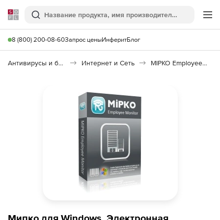
Softline
Поиск
Ме
8 (800) 200-08-60
Запрос цены
Инферит
Блог
Антивирусы и безопасность
Интернет и Сеть
MIPKO Employee Monitor
Мипко для Windows, Электронная