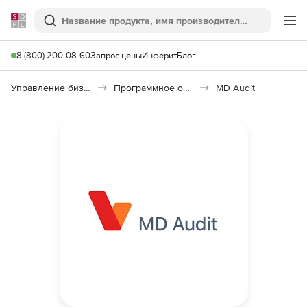
Softline
Поиск
Ме
8 (800) 200-08-60
Запрос цены
Инферит
Блог
Управление бизнесом, CRM/ERP
Программное обеспечение для управления бизнесом
MD Audit