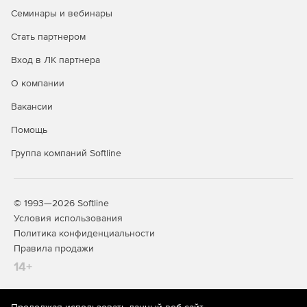
Семинары и вебинары
Фотоотчеты для мерчандайзеров и визуального
Стать партнером
контроля с возможностью анализа результатов по
нескольким параметрам.
Вход в ЛК партнера
Возможность ведения полноценного общения между
О компании
сотрудниками в рамках проверок и задач.
Вакансии
Аналитические панели для анализа результатов
Помощь
проверки на всех уровнях (магазин, регион, дивизион,
компания).
Группа компаний Softline
Учет рабочего времени сотрудников для удобного
подсчета заработной платы.
© 1993—2026 Softline
Нормирование операций для расчета необходимого
Условия использования
количества торгового персонала под объем
Политика конфиденциальности
операционной деятельности.
Правила продажи
14+
Оформить тестовый доступ можно
на сайте MD Audit