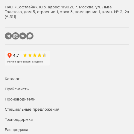
даст максимальный экономический эффект.
ПАО «Софтлайн». Юр. адрес: 119021, г. Москва, ул. Льва
Толстого, дом 5, строение 1, этаж 3, помещение 1, комн. № 2, 2а
Становитесь эффективнее вместе с нами
(А-311)
«МД Аудит» используется более чем в 50 000 магазинов
по всему миру в более чем в 150 розничных сетях,
каждый из наших клиентов принимает участие в выборе
приоритетов для разработки. Наш отдел методологии и
внедрения помогает клиентам достигнуть максимального
эффекта от внедрения системы.
Инструменты MD
Audit
Чек-листы для контроля, оценки качества исполнения
Каталог
бизнес-процессов / стандартов.
Прайс-листы
Задачи для контроля устранения выявленных
Производители
недочетов или для выполнения административных
нарушений.
Специальные предложения
Техподдержка
Опросы для сбора статистической информации по
объектам компании, анкетирования сотрудников,
Распродажа
проверки знаний и т.д.