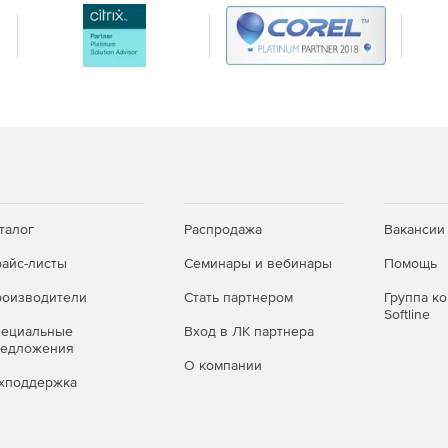
го контроля с возможностью анализа результатов по
 между сотрудниками в рамках проверок и задач.
ов проверки на всех уровнях (магазин, регион,
бного подсчета заработной платы.
талог
Распродажа
Вакансии
димого количества торгового персонала под объем
айс-листы
Семинары и вебинары
Помощь
оизводители
Стать партнером
Группа к
Softline
udit
пециальные
Вход в ЛК партнера
редложения
О компании
хподдержка