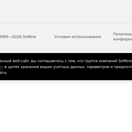
Политика
Условия использования
1993—2026 Softline
конфиден
яются
рекомендательные технологии
(информационные технологии п
ный веб-сайт, вы соглашаетесь с тем, что группа компаний Softlin
предпочтениям пользователей сети «Интернет», находящихся на те
e»
в целях хранения ваших учетных данных, параметров и предпочт
йта.