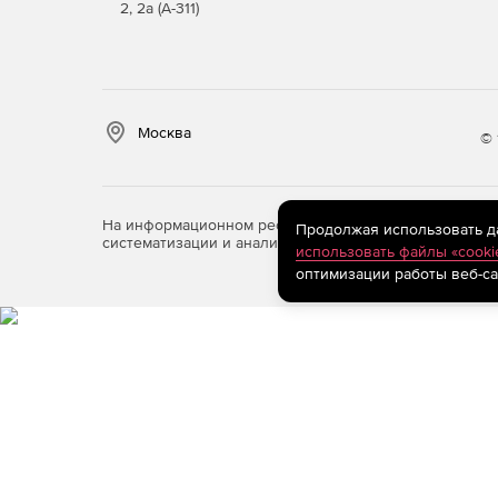
2, 2а (А-311)
Москва
© 
На информационном ресурсе store.softline.ru примен
Продолжая использовать дан
систематизации и анализа сведений, относящихся к 
использовать файлы «cooki
оптимизации работы веб-са