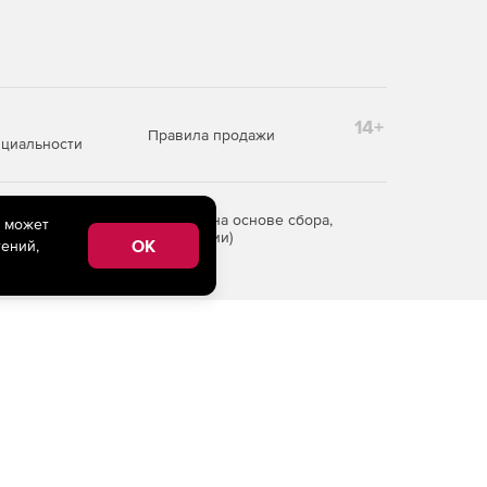
14+
Правила продажи
циальности
редоставления информации на основе сбора,
e может
рритории Российской Федерации)
OK
ений,