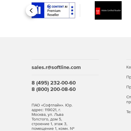
Фотоотчеты для мерчандайзеров и визуально
Назад
нескольким параметрам.
Возможность ведения полноценного общения
Аналитические панели для анализа результат
дивизион, компания).
Учет рабочего времени сотрудников для удо
sales.r@softline.com
Ка
Нормирование операций для расчета необхо
Пр
операционной деятельности.
8 (495) 232-00-60
Пр
8 (800) 200-08-60
Оформить тестовый доступ можно
на сайте MD A
С
п
ПАО «Софтлайн». Юр.
адрес: 119021, г.
Те
Москва, ул. Льва
Толстого, дом 5,
строение 1, этаж 3,
помещение 1, комн. №