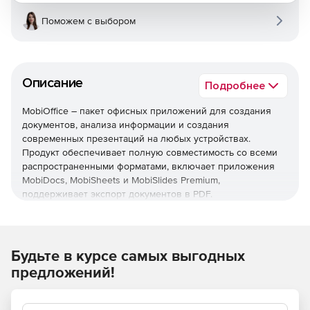
Поможем с выбором
Описание
Подробнее
MobiOffice – пакет офисных приложений для создания
документов, анализа информации и создания
современных презентаций на любых устройствах.
Продукт обеспечивает полную совместимость со всеми
распространенными форматами, включает приложения
MobiDocs, MobiSheets и MobiSlides Premium,
поддерживает экспорт документов в PDF.
Используйте MobiOffice, чтобы повысить
производительность с помощью расширенных
инструментов редактирования документов,
Будьте в курсе самых выгодных
комплексного анализа данных и динамических
предложений!
презентаций.