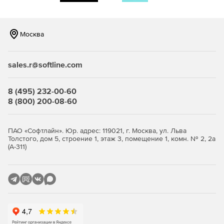
реальном времени, можно легко просматривать,
редактировать и управлять документами офисного
пакета.
Москва
MobiSheets
sales.r@softline.com
От бюджетирования и отслеживания расходов до
оптимизации анализа бизнес-данных – простые
электронные таблицы или другие более мощные
8 (495) 232-00-60
инструменты, как Charting, помогут превратить данные в
8 (800) 200-08-60
действенные идеи.
MobiSlides
ПАО «Софтлайн». Юр. адрес: 119021, г. Москва, ул. Льва
Толстого, дом 5, строение 1, этаж 3, помещение 1, комн. № 2, 2а
(А-311)
Создание профессиональных презентаций с помощью
знакомого интерфейса. Можно использовать анимацию,
переходы и гибкий редактор тем.
Доступные тарифы