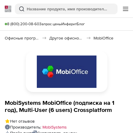
Softline
Поиск
Ме
8 (800) 200-08-60
Запрос цены
Инферит
Блог
Офисные программы
Другое офисное ПО
MobiOffice
MobiSystems MobiOffice (подписка на 1
год), Multi-User (6 users) Crossplatform
Нет отзывов
Производитель:
MobiSystems