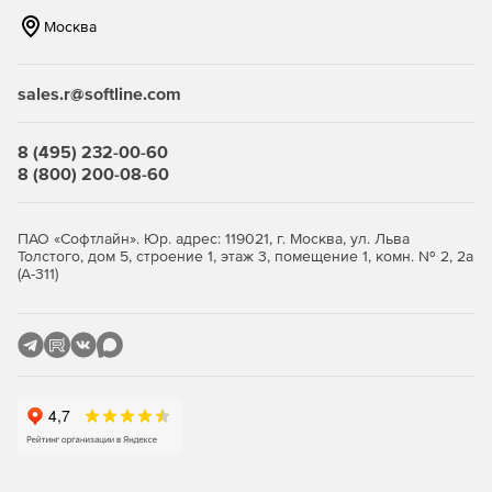
MobiDrive или привязка существующих учетных
Москва
записей Google Drive, OneDrive, Box или Dropbox.
Практическая интеграция MobiDrive с настольными
sales.r@softline.com
компьютерами для бесперебойной синхронизации
локальных файлов с облаком и наоборот.
8 (495) 232-00-60
Совместимость с популярными форматами файлов -
8 (800) 200-08-60
Microsoft, OpenOffice, Apple iWork и сотнями других.
Знакомый и удобный интерфейс рабочего стола.
ПАО «Софтлайн». Юр. адрес: 119021, г. Москва, ул. Льва
Толстого, дом 5, строение 1, этаж 3, помещение 1, комн. № 2, 2а
(А-311)
Premium преимущества включают:
5 ГБ облачного хранилища на MobiDrive.
Неограниченные преобразования файлов PDF.
Разблокировка более 50 дополнительных функций.
Бессрочная лицензия.