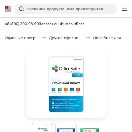
Softline
Поиск
Ме
8 (800) 200-08-60
Запрос цены
Инферит
Блог
Офисные программы
Другое офисное ПО
OfficeSuite для семьи