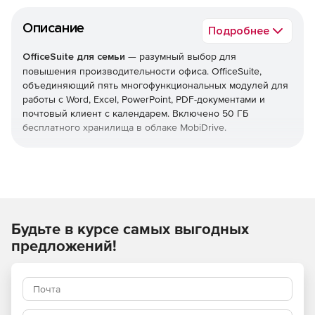
Описание
Подробнее
OfficeSuite для семьи
— разумный выбор для
повышения производительности офиса. OfficeSuite,
объединяющий пять многофункциональных модулей для
работы с Word, Excel, PowerPoint, PDF-документами и
почтовый клиент с календарем. Включено 50 ГБ
бесплатного хранилища в облаке MobiDrive.
Документы, таблицы, презентации и электронные
письма
Мощные модули с полезными инструментами для
решения любой задачи.
Будьте в курсе самых выгодных
Все необходимые расширенные функции - средство
предложений!
рисования формата, отслеживание изменений,
условное форматирование, формулы, режим
презентации, календарь событий, адресная книга
электронной почты и многое другое.