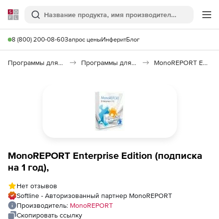
Softline
Поиск
Ме
8 (800) 200-08-60
Запрос цены
Инферит
Блог
Программы для программирования
Программы для разработки ПО
MonoREPORT Enterprise Edition
MonoREPORT Enterprise Edition (подписка
на 1 год),
Нет отзывов
Softline - Авторизованный партнер MonoREPORT
Производитель:
MonoREPORT
Скопировать ссылку