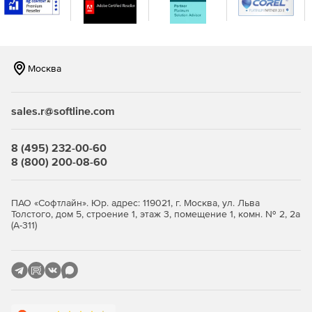
Комплектование нескольких отчетных листов в один
файл.
Москва
Баланс нагрузки для web-приложений.
sales.r@softline.com
Изменение готовых отчетов.
8 (495) 232-00-60
Автоматический ввод чисел прописью на 4 языках
8 (800) 200-08-60
(английский, русский, латвийский и украинский).
ПАО «Софтлайн». Юр. адрес: 119021, г. Москва, ул. Льва
Совместимость с .NET Framework 2.0 и выше.
Толстого, дом 5, строение 1, этаж 3, помещение 1, комн. № 2, 2а
(А-311)
Технология подготовки отчетов в среде MonoREPORT:
Создание электронной таблице в редакторе Microsoft
Excel или OpenOffice.