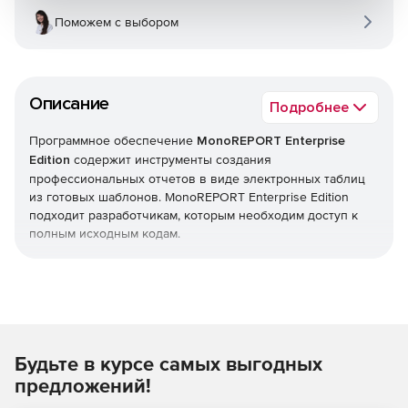
Поможем с выбором
Описание
Подробнее
Программное обеспечение
MonoREPORT Enterprise
Edition
содержит инструменты создания
профессиональных отчетов в виде электронных таблиц
из готовых шаблонов. MonoREPORT Enterprise Edition
подходит разработчикам, которым необходим доступ к
полным исходным кодам.
Для формирования шаблонов решение MonoREPORT
Enterprise Edition не требует промежуточных отчетных
листов и таким образом сокращает объемы работ по
подготовке отчетов, используя редактор электронных
таблиц (в форматах html, pdf, csv и т.п.). Пакет
Будьте в курсе самых выгодных
MonoREPORT Enterprise Edition предназначен для
разработчиков как Windows, так и web-
предложений!
приложений.
Возможности MonoREPORT Enterprise