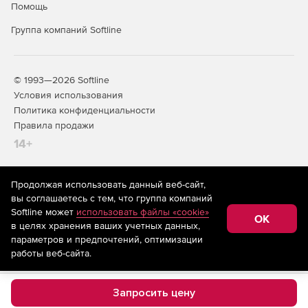
Помощь
Группа компаний Softline
© 1993—2026 Softline
Условия использования
Политика конфиденциальности
Правила продажи
14+
Продолжая использовать данный веб-сайт,
На информационном ресурсе store.softline.ru применяются
вы соглашаетесь с тем, что группа компаний
рекомендательные технологии
(информационные технологии
Softline может
использовать файлы «cookie»
предоставления информации на основе сбора,
OK
в целях хранения ваших учетных данных,
систематизации и анализа сведений, относящихся к
предпочтениям пользователей сети «Интернет»,
параметров и предпочтений, оптимизации
находящихся на территории Российской Федерации)
работы веб-сайта.
Запросить цену