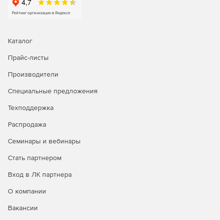
Добавление разметки шаблона в соответствующие
ячейки таблицы.
Запуск MonoREPORT с текущими данными и шаблоном
Каталог
через код.
Прайс-листы
Производители
Специальные предложения
Техподдержка
Распродажа
Семинары и вебинары
Стать партнером
Вход в ЛК партнера
О компании
Вакансии