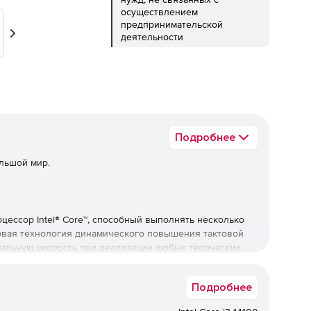
осуществлением
предпринимательской
деятельности
Вперед
Подробнее
ольшой мир.
ессор Intel® Core™, способный выполнять несколько
вая технология динамического повышения тактовой
симальную скорость при реализации любых творческих
Подробнее