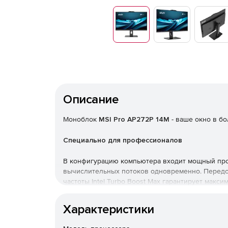
Описание
Моноблок
MSI Pro AP272P 14M
- ваше окно в б
Специально для профессионалов
В конфигурацию компьютера входит мощный проц
вычислительных потоков одновременно. Передо
частоты Intel Turbo Boost Max гарантирует мак
идей.
Характеристики
Двухканальная память DDR5