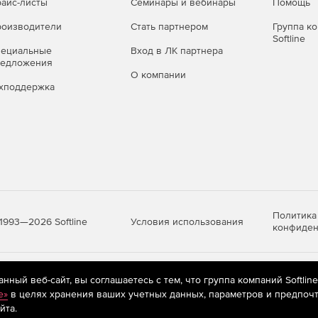
айс-листы
Семинары и вебинары
Помощь
оизводители
Стать партнером
Группа к
Softline
пециальные
Вход в ЛК партнера
редложения
О компании
хподдержка
Политика
Условия использования
1993—2026 Softline
конфиден
яются
рекомендательные технологии
(информационные технологии п
ный веб-сайт, вы соглашаетесь с тем, что группа компаний Softlin
предпочтениям пользователей сети «Интернет», находящихся на те
e»
в целях хранения ваших учетных данных, параметров и предпочт
йта.