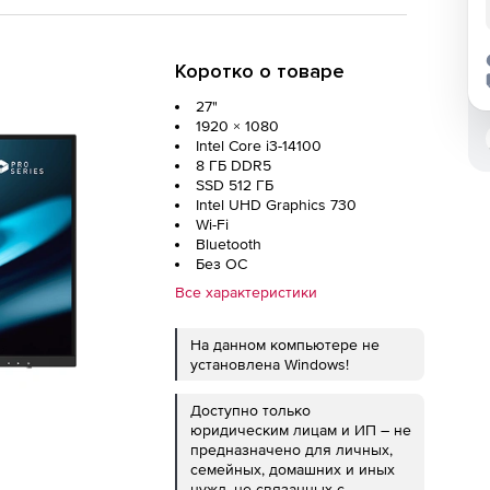
Коротко о товаре
27"
1920 × 1080
Intel Core i3-14100
8 ГБ DDR5
SSD 512 ГБ
Intel UHD Graphics 730
Wi-Fi
Bluetooth
Без ОС
Все характеристики
На данном компьютере не
установлена Windows!
Доступно только
юридическим лицам и ИП – не
предназначено для личных,
семейных, домашних и иных
нужд, не связанных с