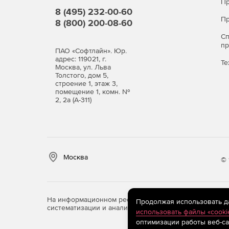
Пр
8 (495) 232-00-60
Пр
8 (800) 200-08-60
С
п
ПАО «Софтлайн». Юр.
адрес: 119021, г.
Те
Москва, ул. Льва
Толстого, дом 5,
строение 1, этаж 3,
помещение 1, комн. №
2, 2а (А-311)
Москва
© 
На информационном ресурсе store.softline.ru примен
Продолжая использовать дан
систематизации и анализа сведений, относящихся к 
использовать файлы «cooki
оптимизации работы веб-са