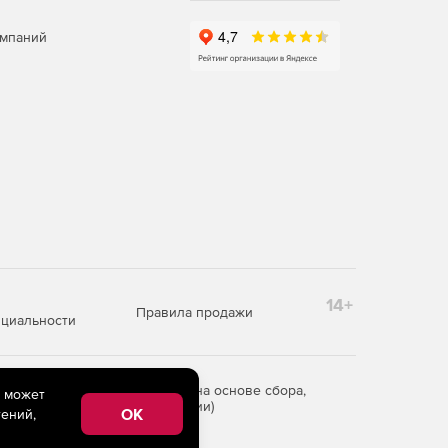
омпаний
14+
Правила продажи
циальности
редоставления информации на основе сбора,
e может
рритории Российской Федерации)
OK
ений,