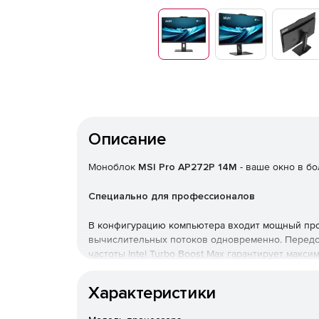
Описание
Моноблок
MSI Pro AP272P 14M
- ваше окно в б
Специально для профессионалов
В конфигурацию компьютера входит мощный проц
вычислительных потоков одновременно. Передо
частоты Intel Turbo Boost Max гарантирует мак
идей.
Характеристики
Двухканальная память DDR5