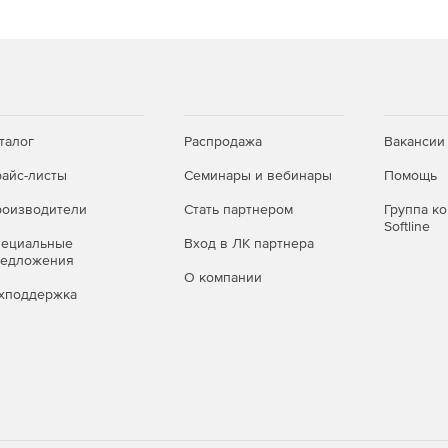
талог
Распродажа
Вакансии
айс-листы
Семинары и вебинары
Помощь
оизводители
Стать партнером
Группа к
Softline
пециальные
Вход в ЛК партнера
редложения
О компании
хподдержка