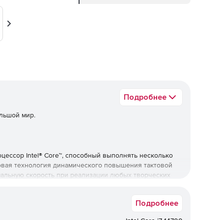
Вперед
Подробнее
ольшой мир.
ессор Intel® Core™, способный выполнять несколько
вая технология динамического повышения тактовой
симальную скорость при реализации любых творческих
Подробнее