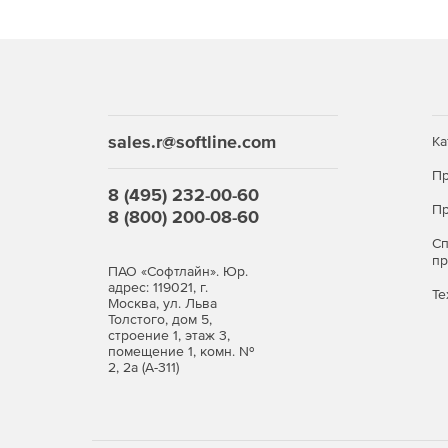
sales.r@softline.com
Ка
Пр
8 (495) 232-00-60
Пр
8 (800) 200-08-60
С
п
ПАО «Софтлайн». Юр.
адрес: 119021, г.
Те
Москва, ул. Льва
Толстого, дом 5,
строение 1, этаж 3,
помещение 1, комн. №
2, 2а (А-311)