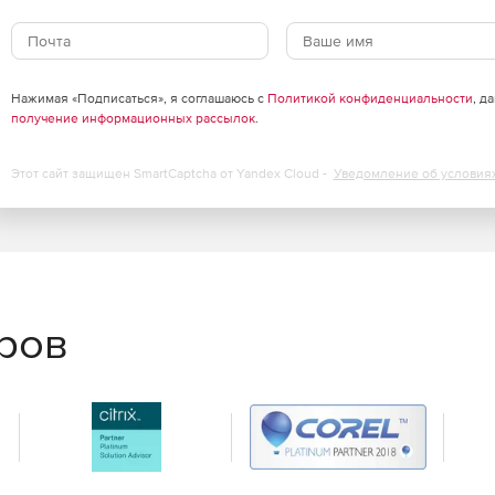
рия моноблоков PRO AP272P обеспечивает
енциальных данных от несанкционированного доступа.
Нажимая «Подписаться», я соглашаюсь с
Политикой конфиденциальности
, д
получение информационных рассылок
.
ства продукции выражается в тщательном
Этот сайт защищен SmartCaptcha от Yandex Cloud -
Уведомление об условия
тр как среднее время безотказной работы (MTBF)
ства обладают превосходными потребительскими
режиме 24/7.
щью аудиосистемы с поддержкой форматов высокого
еров
зыку именно такой, какой ее хотели представить