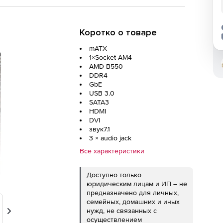
Коротко о товаре
mATX
1×Socket AM4
AMD B550
DDR4
GbE
USB 3.0
SATA3
HDMI
DVI
звук7.1
3 × audio jack
Все характеристики
Доступно только
юридическим лицам и ИП – не
предназначено для личных,
семейных, домашних и иных
нужд, не связанных с
Вперед
осуществлением