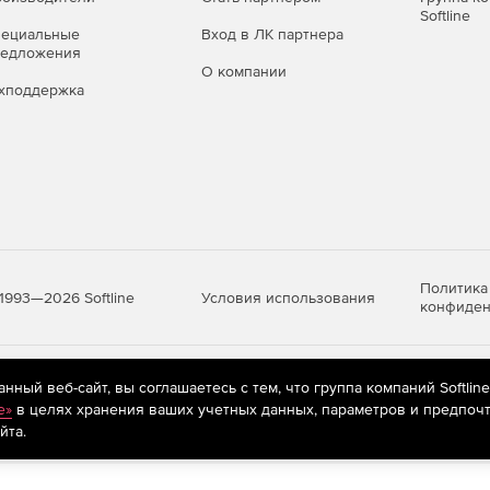
Softline
пециальные
Вход в ЛК партнера
редложения
О компании
хподдержка
Политика
Условия использования
1993—2026 Softline
конфиден
яются
рекомендательные технологии
(информационные технологии п
ный веб-сайт, вы соглашаетесь с тем, что группа компаний Softlin
предпочтениям пользователей сети «Интернет», находящихся на те
e»
в целях хранения ваших учетных данных, параметров и предпочт
йта.