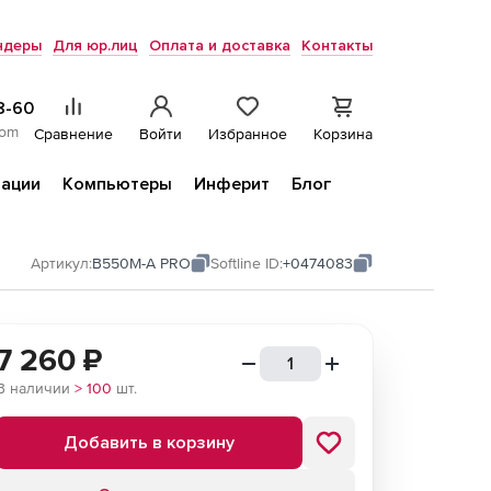
ндеры
Для юр.лиц
Оплата и доставка
Контакты
8-60
com
Сравнение
Войти
Избранное
Корзина
ации
Компьютеры
Инферит
Блог
Артикул:
B550M-A PRO
Softline ID:
+0474083
7 260
₽
В наличии
> 100
шт.
Добавить в корзину