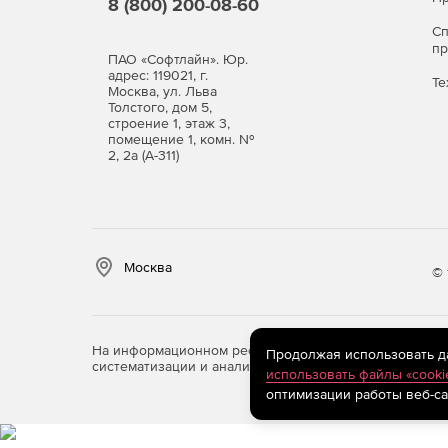
8 (800) 200-08-60
С
п
ПАО «Софтлайн». Юр.
адрес: 119021, г.
Те
Москва, ул. Льва
Толстого, дом 5,
строение 1, этаж 3,
помещение 1, комн. №
2, 2а (А-311)
Москва
© 
На информационном ресурсе store.softline.ru примен
Продолжая использовать дан
систематизации и анализа сведений, относящихся к 
использовать файлы «cooki
оптимизации работы веб-са