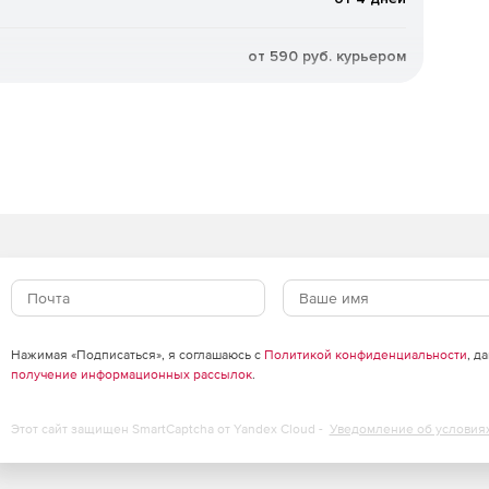
от 590 руб. курьером
Нажимая «Подписаться», я соглашаюсь с
Политикой конфиденциальности
, д
получение информационных рассылок
.
Этот сайт защищен SmartCaptcha от Yandex Cloud -
Уведомление об условия