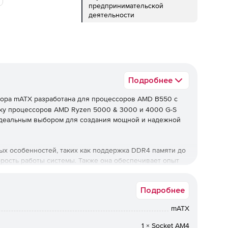
предпринимательской
деятельности
Подробнее
ора mATX разработана для процессоров AMD B550 с
ку процессоров AMD Ryzen 5000 & 3000 и 4000 G-S
 идеальным выбором для создания мощной и надежной
ых особенностей, таких как поддержка DDR4 памяти до
рость работы системы. Также она обеспечивает опыт
 4.0 и возможности подключения устройств Lightning
Подробнее
 гарантируют поддержку большего количества ядер и
mATX
учшей производительности и стабильности. Улучшенный
оем в 2 унции обеспечивает эффективное отвод тепла
1 × Socket AM4