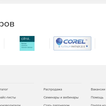
еров
талог
Распродажа
Вакансии
айс-листы
Семинары и вебинары
Помощь
оизводители
Стать партнером
Группа к