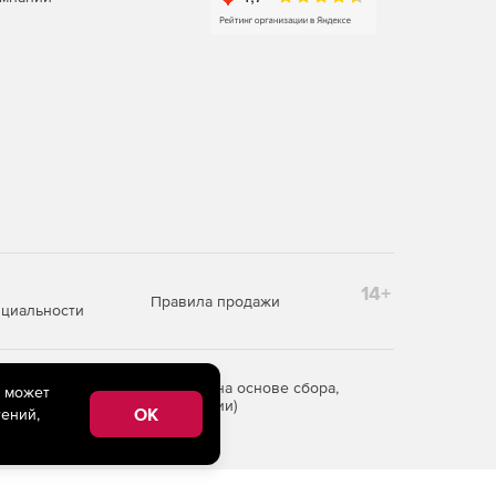
14+
Правила продажи
циальности
редоставления информации на основе сбора,
e может
рритории Российской Федерации)
OK
ений,