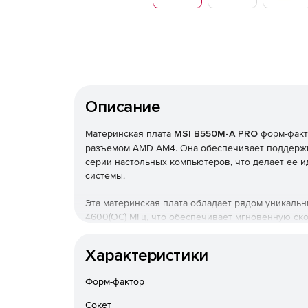
Описание
Материнская плата
MSI B550M-A PRO
форм-факт
разъемом AMD AM4. Она обеспечивает поддерж
серии настольных компьютеров, что делает ее
системы.
Эта материнская плата обладает рядом уникальн
4600(OC) МГц, что обеспечивает мгновенную ско
безупречной производительности благодаря PCIe
Gen4 x4 M.2.
Характеристики
Фирменные технологии Core Boost и DDR4 Boost
Форм-фактор
обеспечивают чистые сигналы данных для наил
дизайн печатной платы с утолщенным медным сл
Сокет