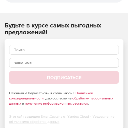
Экономия времени при работе с несколькими
Будьте в курсе самых выгодных
проектами. Долгосрочный расчет сложной модели
предложений!
пожара можно отправить на сервер и продолжить
работу с другим проектом.
Многозадачность – программа позволяет
осуществлять одновременный расчет множества
сценариев пожара для разных проектов и различных
пользователей.
ПОДПИСАТЬСЯ
Производительность – при наличии Fenix Server
снимаются ограничения на требования к
производительности клиентской машины.
Нажимая «Подписаться», я соглашаюсь с
Политикой
конфиденциальности
, даю согласие на
обработку персональных
Мобильность – работать с одним проектом можно как
данных
и
получение информационных рассылок
.
в офисе, так и за его пределами (в поездках, из дома
и т.п.)
Этот сайт защищен SmartCaptcha от Yandex Cloud -
Уведомление
об условиях обработки данных
Доступность – централизованный доступ к