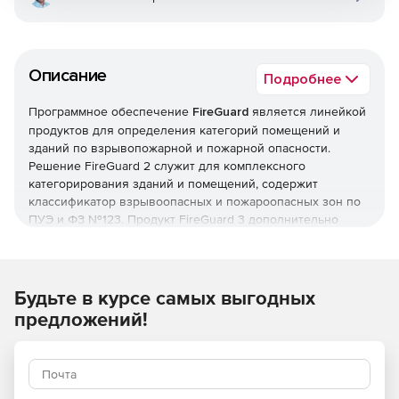
Описание
Подробнее
Программное обеспечение
FireGuard
является линейкой
продуктов для определения категорий помещений и
зданий по взрывопожарной и пожарной опасности.
Решение FireGuard 2 служит для комплексного
категорирования зданий и помещений, содержит
классификатор взрывоопасных и пожароопасных зон по
ПУЭ и ФЗ №123. Продукт FireGuard 3 дополнительно
предлагает возможности определения категорий
наружных установок по взрывопожарной и пожарной
опасности.
Будьте в курсе самых выгодных
Особенности FireGuard 2:
предложений!
Использование базы данных сложных горючих
объектов (СГО) – объектов, состоящих из набора
простых веществ. Специалисты могут оперировать
объектами реального мира, такими как предметы