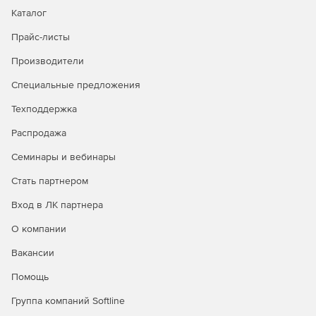
Редакция Professional содержит все необходимые
Каталог
функции для расчета категорий зданий и помещений,
Прайс-листы
но в ней отсутствуют дополнительные возможности
расчетов.
Производители
Специальные предложения
Техподдержка
Распродажа
Семинары и вебинары
Стать партнером
Вход в ЛК партнера
О компании
Вакансии
Помощь
Группа компаний Softline