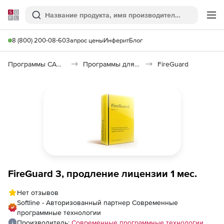
Softline
Поиск
Ме
8 (800) 200-08-60
Запрос цены
Инферит
Блог
Программы САПР и ГИС
Программы для пожарной безопасности
FireGuard
FireGuard 3, продление лицензии 1 мес.
Нет отзывов
Softline - Авторизованный партнер Современные
программные технологии
Производитель:
Современные программные технологии