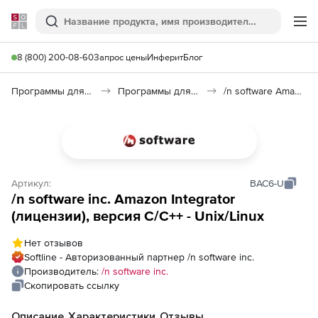
Softline
Поиск
Ме
8 (800) 200-08-60
Запрос цены
Инферит
Блог
Программы для программирования
Программы для разработки ПО
/n software Amazon Integrator
Артикул:
BAC6-U
/n software inc. Amazon Integrator
(лицензии), версия C/C++ - Unix/Linux
Нет отзывов
Softline - Авторизованный партнер /n software inc.
Производитель:
/n software inc.
Скопировать ссылку
Описание
Характеристики
Отзывы