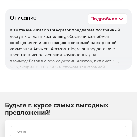
Описание
Подробнее
n software Amazon Integrator
предлагает постоянный
доступ к онлайн-хранилищу, обеспечивает обмен
сообщениями и интеграцию с системой электронной
коммерции Amazon. Amazon Integrator предоставляет
простые в использовании компоненты для
взаимодействия с веб-службами Amazon, включая S3,
SQS, SimpleDB, EC2, SES и службы электронной
коммерции.
Быстрое, безопасное и надежное хранение
Компоненты для интеграции хранилищ Amazon S3 и
Будьте в курсе самых выгодных
SimpleDB через простой в использовании интерфейс.
предложений!
Распределенный обмен сообщениями всегда включен
Интеграция Amazon Simple Queue Service (SQS) в
качестве платформы распределенного обмена