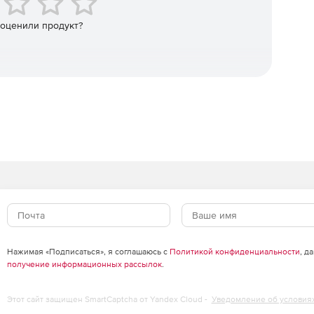
P, LDAP, DNS, RSS, SMS, Jabber, SOAP, WebDAV, JSON,
 оценили продукт?
Нажимая «Подписаться», я соглашаюсь с
Политикой конфиденциальности
, д
получение информационных рассылок
.
Этот сайт защищен SmartCaptcha от Yandex Cloud -
Уведомление об условия