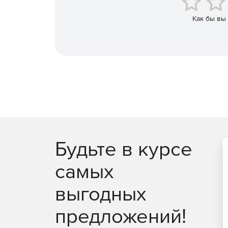
Компоненты для FTP, HTTP, SMTP, ODATA, POP, IMA
Как бы вы
XML и многих других
Будьте в курсе
самых
выгодных
предложений!