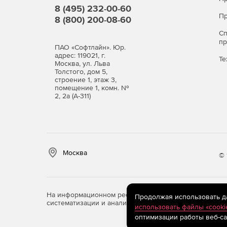
8 (495) 232-00-60
Пр
8 (800) 200-08-60
С
п
ПАО «Софтлайн». Юр.
адрес: 119021, г.
Те
Москва, ул. Льва
Толстого, дом 5,
строение 1, этаж 3,
помещение 1, комн. №
2, 2а (А-311)
Москва
© 
На информационном ресурсе store.softline.ru примен
Продолжая использовать дан
систематизации и анализа сведений, относящихся к 
использовать файлы «cooki
оптимизации работы веб-са