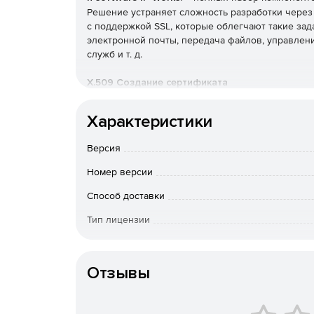
Решение устраняет сложность разработки чере
с поддержкой SSL, которые облегчают такие зад
электронной почты, передача файлов, управлени
служб и т. д.
X.509 Создание сертификата
Расширенные компоненты для создания цифровы
Характеристики
Последние протоколы безопасности
Версия
Полная поддержка TLS 1.3, TLS 1.1, SSL 2.0 и SSL 3
Номер версии
256-битная Strong SSL Security
Способ доставки
Тип лицензии
Построен поверх IP. Используется платформа з
Тип организации
Полностью интегрированные компоненты
Отзывы
Нативные программные компоненты для любой п
Все основные интернет-протоколы