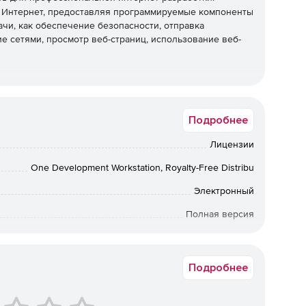
з Интернет, предоставляя программируемые компоненты
ачи, как обеспечение безопасности, отправка
е сетями, просмотр веб-страниц, использование веб-
х сертификатов, проверки и управления.
Подробнее
Лицензии
.0.
One Development Workstation, Royalty-Free Distribu
Электронный
Полная версия
ащищенной связи SSL.
Коммерческая
Подробнее
оддерживаемой технологии разработки.