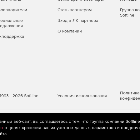
оизводители
Стать партнером
Группа к
Softline
пециальные
Вход в ЛК партнера
редложения
О компании
хподдержка
Политика
Условия использования
1993—2026 Softline
конфиден
яются
рекомендательные технологии
(информационные технологии п
ный веб-сайт, вы соглашаетесь с тем, что группа компаний Softlin
предпочтениям пользователей сети «Интернет», находящихся на те
e»
в целях хранения ваших учетных данных, параметров и предпочт
йта.