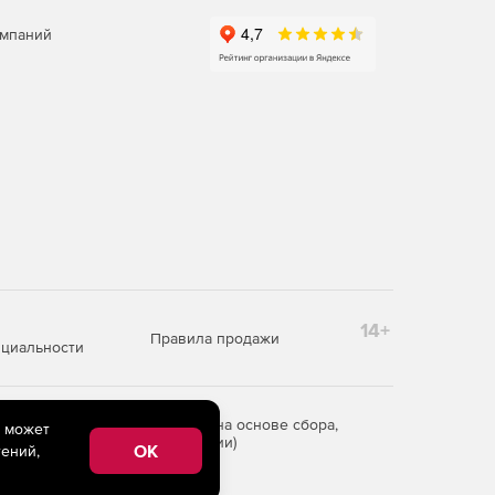
омпаний
14+
Правила продажи
циальности
редоставления информации на основе сбора,
e может
рритории Российской Федерации)
OK
ений,