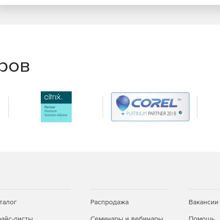
еров
талог
Распродажа
Вакансии
айс-листы
Семинары и вебинары
Помощь