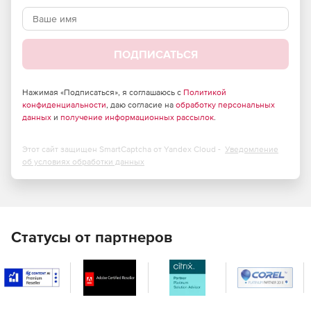
Полностью интегрированные компоненты
Нативные программные компоненты для любой
поддерживаемой технологии разработки.
ПОДПИСАТЬСЯ
Blazing Fast Performance
Нажимая «Подписаться», я соглашаюсь с
Политикой
конфиденциальности
, даю согласие на
обработку персональных
Основан на оптимизированной архитектуре асинхронных
данных
и
получение информационных рассылок
.
сокетов, которая активно совершенствовалась более
двух десятилетий
Этот сайт защищен SmartCaptcha от Yandex Cloud -
Уведомление
об условиях обработки данных
Статусы от партнеров