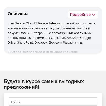
Описание
Подробнее
n software Cloud Storage Integrator
– набор простых в
использовании компонентов для хранения файлов и
документов и интеграции с популярными облачными
репозиториями, такими как OneDrive, Amazon, Google
Drive, SharePoint, Dropbox, Box.com, Wasabi и т. д.
Быстрое, безопасное и надежное хранение
Компоненты для интеграции онлайн-хранилища. Простой
в использовании интерфейс из любой поддерживаемой
технологии разработки.
Будьте в курсе самых выгодных
Интеграция облачной файловой системы
предложений!
Быстрое создание приложений, которые интегрируются с
OneDrive, Amazon, Google Drive, SharePoint, Dropbox,
Box.com и т. д.