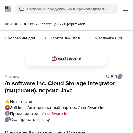
Softline
Поиск
Ме
8 (800) 200-08-60
Запрос цены
Инферит
Блог
Программы для программирования
Программы для разработки ПО
/n software Cloud Storage Integrator
Артикул:
ISUB-R
/n software inc. Cloud Storage Integrator
(лицензии), версия Java
Нет отзывов
Softline - Авторизованный партнер /n software inc.
Производитель:
/n software inc.
Скопировать ссылку
Описание
Характеристики
Отзывы