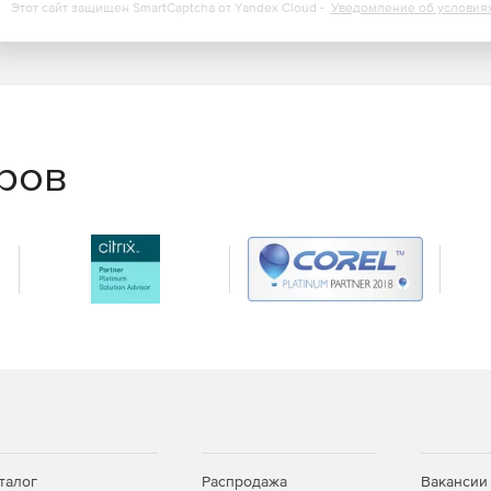
Этот сайт защищен SmartCaptcha от Yandex Cloud -
Уведомление об условия
ощи Nagios Fusion можно контролировать работу
ской точки мира.
еров
талог
Распродажа
Вакансии