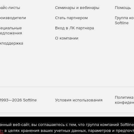
айс-листы
Семинары и вебинары
Помощь
оизводители
Стать партнером
Группа к
Softline
пециальные
Вход в ЛК партнера
редложения
О компании
хподдержка
Политика
Условия использования
1993—2026 Softline
конфиден
яются
рекомендательные технологии
(информационные технологии п
ный веб-сайт, вы соглашаетесь с тем, что группа компаний Softlin
предпочтениям пользователей сети «Интернет», находящихся на те
e»
в целях хранения ваших учетных данных, параметров и предпочт