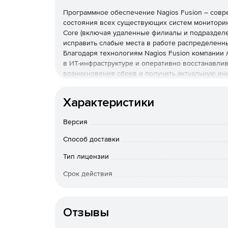
Программное обеспечение Nagios Fusion – совр
состояния всех существующих систем мониторинг
Core (включая удаленные филиалы и подразделен
исправить слабые места в работе распределенн
Благодаря технологиям Nagios Fusion компании
в ИТ-инфраструктуре и оперативно восстанавлив
возникновения сбоев и получить актуальную ин
механизмы для анализа данных обеспечивают 
от систем мониторинга: Nagios Core и Nagios XI
Характеристики
и устранения неисправностей.
Версия
Преимущества Nagios Fusion:
Способ доставки
Централизованный обзор
Централизованная система управления программ
Тип лицензии
выявлять проблемы любого рода и устранять их.
Срок действия
Децентрализованное управление
Особенности доставки
ИТ-специалисты, территориально находящиеся в 
контролировать процессы на отдельных сервера
Отзывы
работникам взаимодействовать с программным 