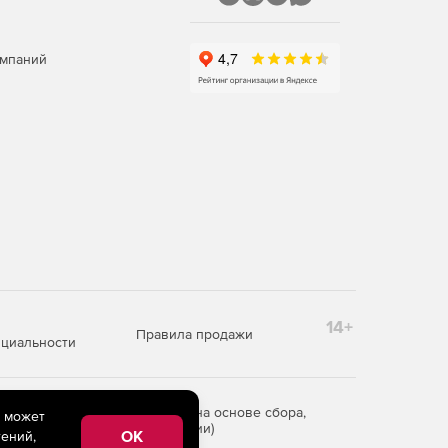
омпаний
14+
Правила продажи
циальности
редоставления информации на основе сбора,
e может
рритории Российской Федерации)
OK
ений,