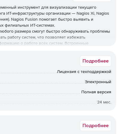
еменный инструмент для визуализации текущего
а ИТ-инфраструктуры организации — Nagios Xi, Nagios
ия). Nagios Fusion помогает быстро выявить и
ых филиальных ИТ-системах.
 любого размера смогут быстро обнаруживать проблемы
ать работу систем, что позволяет избежать
формацию о работе всех систем. Встроенные
консолидированное отображение ключевой информацию
, вследствие чего значительно сокращается время поиска
Подробнее
Лицензия с техподдержкой
Электронный
ой, благодаря чему IT-специалисты могут быстро
Полная версия
24 мес.
Срок доставки: 1-3 раб.дн. Softline.
разных местах, при помощи Nagios Fusion могут
х, при этом предоставляя возможность операционным
Подробнее
обеспечением без ограничений.