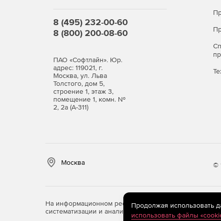
Пр
8 (495) 232-00-60
Пр
8 (800) 200-08-60
С
п
ПАО «Софтлайн». Юр.
адрес: 119021, г.
Те
Москва, ул. Льва
Толстого, дом 5,
строение 1, этаж 3,
помещение 1, комн. №
2, 2а (А-311)
Москва
© 
На информационном ресурсе store.softline.ru примен
Продолжая использовать дан
систематизации и анализа сведений, относящихся к 
использовать файлы «cooki