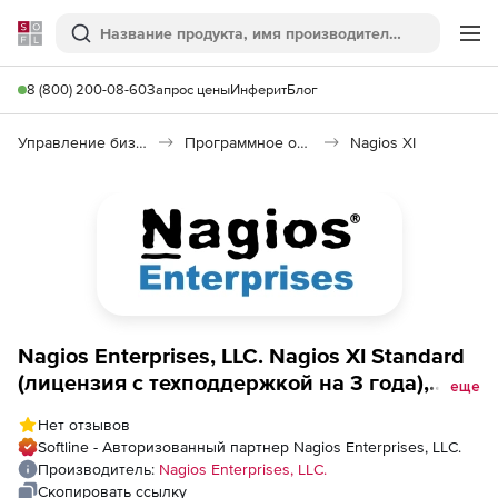
Softline
Поиск
Ме
8 (800) 200-08-60
Запрос цены
Инферит
Блог
Управление бизнесом, CRM/ERP
Программное обеспечение для управления бизнесом
Nagios XI
Nagios Enterprises, LLC. Nagios XI Standard
(лицензия с техподдержкой на 3 года),
еще
Unlimited Node License 3 Year Support
Нет отзывов
Softline - Авторизованный партнер Nagios Enterprises, LLC.
Производитель:
Nagios Enterprises, LLC.
Скопировать ссылку