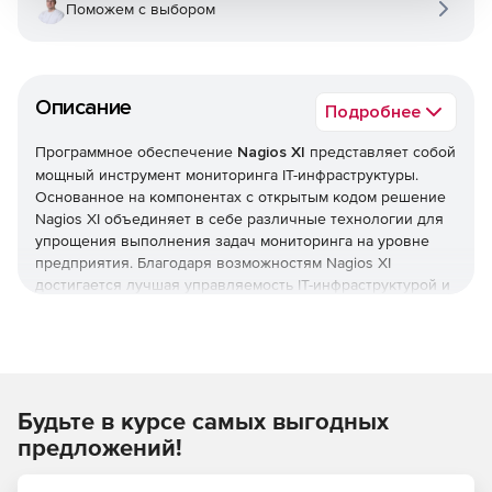
Поможем с выбором
Описание
Подробнее
Программное обеспечение
Nagios XI
представляет собой
мощный инструмент мониторинга IT-инфраструктуры.
Основанное на компонентах с открытым кодом решение
Nagios XI объединяет в себе различные технологии для
упрощения выполнения задач мониторинга на уровне
предприятия. Благодаря возможностям Nagios XI
достигается лучшая управляемость IT-инфраструктурой и
реализация бизнес-процессов.
Комплексный контроль IT-инфраструктуры. Решение
Nagios XI осуществляет мониторинг важных компонентов
инфраструктуры, включая приложения, сервисы,
Будьте в курсе самых выгодных
операционные системы, сетевые протоколы и сетевую
систему. Более сотни элементов системы мониторинга
предложений!
проводят всеобъемлющую проверку всех внутренних
систем. Благодаря реализованным в Nagios XI функциям