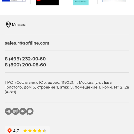
инфраструктуры, клиенты имеют ограниченный доступ к
карте инфраструктуры и могут просматривать только
разрешенные компоненты IT-среды. Nagios XI
интегрируется с установленным программным
Москва
обеспечением.
Основные возможности:
sales.r@softline.com
Мощный web-интерфейс.
8 (495) 232-00-60
Удобная панель инструментов, предоставляющая
8 (800) 200-08-60
доступ к данным проведенной проверки.
Визуализации IT-инфраструктуры.
ПАО «Софтлайн». Юр. адрес: 119021, г. Москва, ул. Льва
Толстого, дом 5, строение 1, этаж 3, помещение 1, комн. № 2, 2а
Простое управление системой XI благодаря контролю
(А-311)
пользовательских учетных записей.
Уведомление пользователей о результатах проверок.
Возможность непрерывного мониторинга.