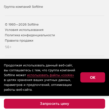
Группа компаний Softline
© 1993—2026 Softline
Условия использования
Политика конфиденциальности
Правила продажи
14+
На информационном ресурсе store.softline.ru применяются
Продолжая использовать данный веб-сайт,
рекомендательные технологии
(информационные технологии
вы соглашаетесь с тем, что группа компаний
предоставления информации на основе сбора,
Softline может
использовать файлы «cookie»
систематизации и анализа сведений, относящихся к
OK
в целях хранения ваших учетных данных,
предпочтениям пользователей сети «Интернет»,
находящихся на территории Российской Федерации)
параметров и предпочтений, оптимизации
работы веб-сайта.
Запросить цену