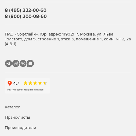
общую информационную модель проектируемого
объекта на любой ТИМ-платформе (BIM-платформе), будь
8 (495) 232-00-60
то зарубежные системы информационного
8 (800) 200-08-60
моделирования (Archicad, Revit, Allpla) или любые другие
аналогичные программы.
ПАО «Софтлайн». Юр. адрес: 119021, г. Москва, ул. Льва
Базы данных производителей оборудования
Толстого, дом 5, строение 1, этаж 3, помещение 1, комн. № 2, 2а
(А-311)
К программе nanoCAD BIM СКС прилагаются базы данных
производителей структурированных кабельных систем,
шкафов и кабеленесущих систем. Все базы легко
редактируются и пополняются. Кроме того, для группы
пользователей можно организовать на сервере общую
сетевую библиотеку баз данных оборудования. При
запуске программы локальные базы синхронизируются с
сетевой, что позволяет работать даже без сетевого
подключения.
Каталог
Купите nanoCAD BIM СКС 25 в нашем интернет-
магазине по доступной цене.
Прайс-листы
Производители