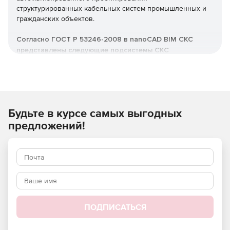
структурированных кабельных систем промышленных и
гражданских объектов.
Согласно ГОСТ Р 53246-2008 в nanoCAD BIM СКС
представлены следующие подсистемы СКС
(структурированных кабельных систем):
Горизонтальная подсистема.
Магистральная подсистема.
Будьте в курсе самых выгодных
Рабочее место.
предложений!
Телекоммуникационная.
Возможности решения nanoCAD
BIM СКС 25
Создание системы кабельных каналов
ПОДПИСАТЬСЯ
В nanoCAD BIM СКС можно создавать системы кабельных