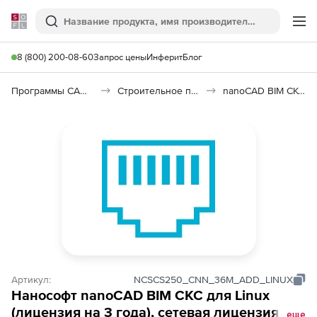
Softline
Поиск
Ме
8 (800) 200-08-60
Запрос цены
Инферит
Блог
Программы САПР и ГИС
Строительное программное обеспечение
nanoCAD BIM СКС 25
Артикул:
NСSCS250_CNN_36M_ADD_LINUX
Нанософт nanoCAD BIM СКС для Linux
(лицензия на 3 года), сетевая лицензия
еще